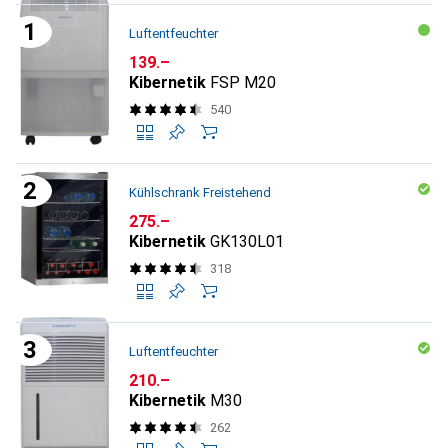
Luftentfeuchter
CHF
139.–
Kibernetik
FSP M20
540
Kühlschrank Freistehend
CHF
275.–
Kibernetik
GK130L01
318
Luftentfeuchter
CHF
210.–
Kibernetik
M30
262