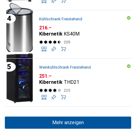
Kühlschrank Freistehend
CHF
216.–
Kibernetik
KS40M
209
Weinkühlschrank Freistehend
CHF
251.–
Kibernetik
THD21
225
Mehr anzeigen