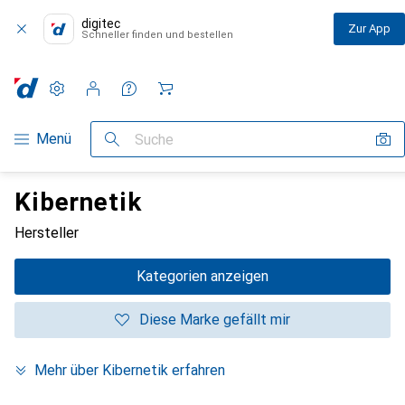
digitec
Zur App
Schneller finden und bestellen
Einstellungen
Kundenkonto
Vergleichslisten
Merklisten
Warenkorb
Navigation nach Kategorien
Menü
Suche
Kibernetik
Hersteller
Kategorien anzeigen
Diese Marke gefällt mir
Mehr über Kibernetik erfahren