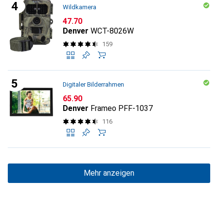
Wildkamera
CHF
47.70
Denver
WCT-8026W
159
Digitaler Bilderrahmen
CHF
65.90
Denver
Frameo PFF-1037
116
Mehr anzeigen