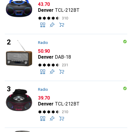
CHF
43.70
Denver
TCL-212BT
310
Radio
CHF
50.90
Denver
DAB-18
231
Radio
CHF
39.70
Denver
TCL-212BT
210