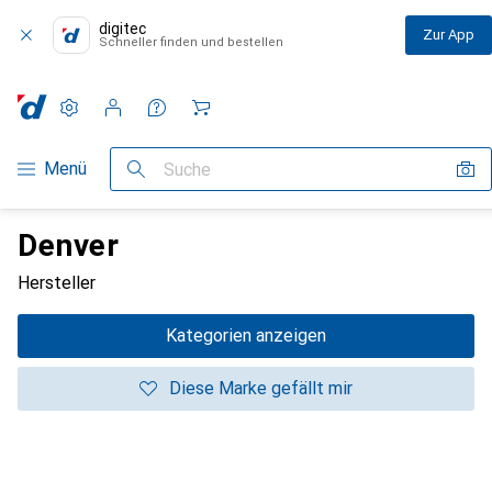
digitec
Zur App
Schneller finden und bestellen
Einstellungen
Kundenkonto
Vergleichslisten
Merklisten
Warenkorb
Navigation nach Kategorien
Menü
Suche
Denver
Hersteller
Kategorien anzeigen
Diese Marke gefällt mir