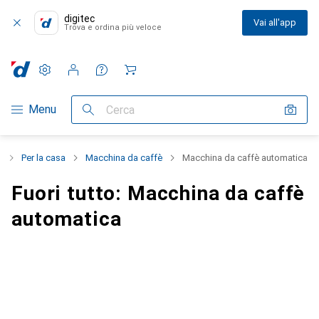
digitec
Vai all'app
Trova e ordina più veloce
Impostazioni
Conto cliente
Liste di confronto
Liste dei desideri
Carrello
Categoria Navigazione
Menu
Cerca
o
Per la casa
Macchina da caffè
Macchina da caffè automatica
Fuori tutto: Macchina da caffè
automatica