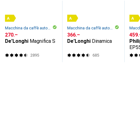
A
A
A
Macchina da caffè automatica
Macchina da caffè automatica
CHF
270.–
CHF
366.–
CHF
459.
De'Longhi
Magnifica S
De'Longhi
Dinamica
Phil
EP55
2895
685