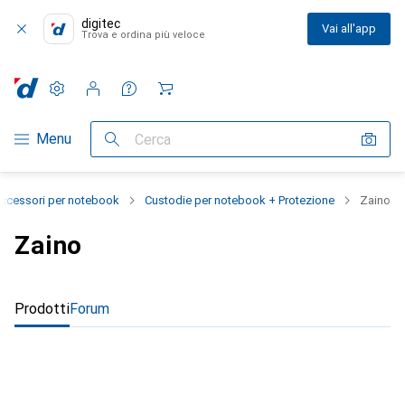
digitec
Vai all'app
Trova e ordina più veloce
Impostazioni
Conto cliente
Liste di confronto
Liste dei desideri
Carrello
Categoria Navigazione
Menu
Cerca
ccessori per notebook
Custodie per notebook + Protezione
Zaino
Zaino
Prodotti
Forum