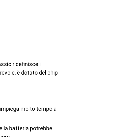
ssic ridefinisce i
irevole, è dotato del chip
a impiega molto tempo a
ella batteria potrebbe
iore