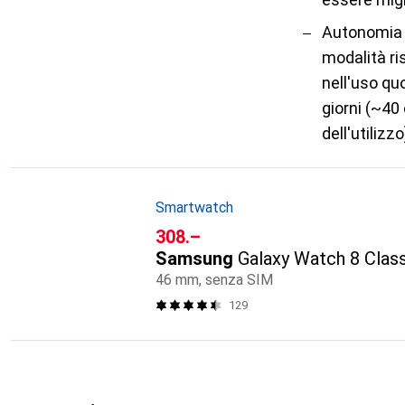
Autonomia 
modalità ri
nell'uso qu
giorni (~40
dell'utilizzo
Smartwatch
CHF
308.–
Samsung
Galaxy Watch 8 Clas
46 mm, senza SIM
129