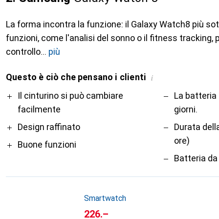
La forma incontra la funzione: il Galaxy Watch8 più sott
funzioni, come l'analisi del sonno o il fitness tracking,
controllo
più
Questo è ciò che pensano i clienti
i
Pro
Contro
Il cinturino si può cambiare
La batteria
facilmente
giorni.
Design raffinato
Durata dell
ore)
Buone funzioni
Batteria da
Smartwatch
CHF
226.–