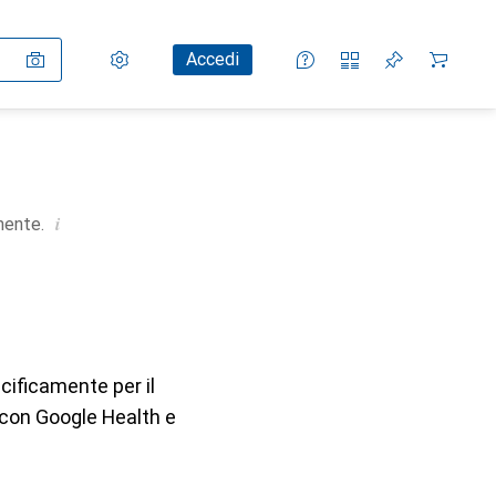
Impostazioni
Conto cliente
Liste di confronto
Liste dei desideri
Carrello
Accedi
i
mente.
cificamente per il
a con Google Health e