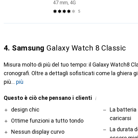
47 mm, 4G
5
4. Samsung
Galaxy Watch 8 Classic
Misura molto di più del tuo tempo: il Galaxy Watch8 Cla
cronografi. Oltre a dettagli sofisticati come la ghiera g
più
più
Questo è ciò che pensano i clienti
i
Pro
Contro
design chic
La batteri
caricarsi
Ottime funzioni a tutto tondo
La durata d
Nessun display curvo
essere migl