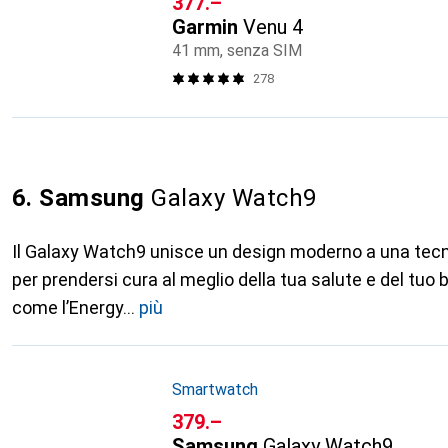
CHF
377.–
Garmin
Venu 4
41 mm, senza SIM
278
6. Samsung
Galaxy Watch9
Il Galaxy Watch9 unisce un design moderno a una tecn
per prendersi cura al meglio della tua salute e del tuo
come l’Energy
più
Smartwatch
CHF
379.–
Samsung
Galaxy Watch9