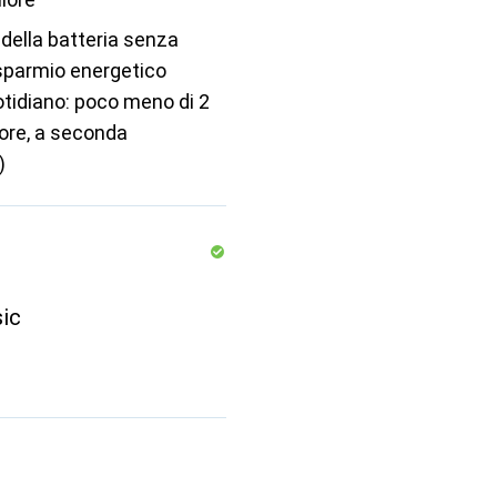
della batteria senza
sparmio energetico
otidiano: poco meno di 2
 ore, a seconda
)
sic