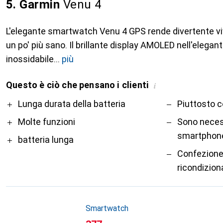
5. Garmin
Venu 4
L'elegante smartwatch Venu 4 GPS rende divertente vi
un po' più sano. Il brillante display AMOLED nell'elegant
inossidabile
più
Questo è ciò che pensano i clienti
i
Pro
Contro
Lunga durata della batteria
Piuttosto 
Molte funzioni
Sono neces
smartphon
batteria lunga
Confezione
ricondizion
Smartwatch