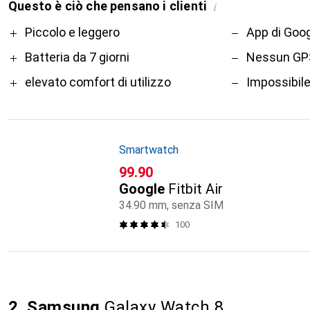
Questo è ciò che pensano i clienti
i
Pro
Contro
Piccolo e leggero
App di Goo
Batteria da 7 giorni
Nessun GP
elevato comfort di utilizzo
Impossibile
Smartwatch
CHF
99.90
Google
Fitbit Air
34.90 mm, senza SIM
100
2. Samsung
Galaxy Watch 8