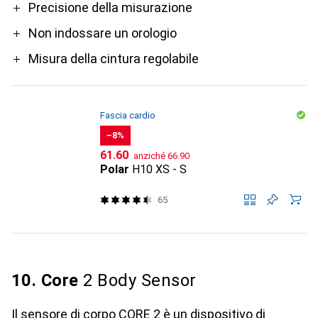
Pro
Precisione della misurazione
Non indossare un orologio
Misura della cintura regolabile
Fascia cardio
−8%
CHF
CHF
61.60
anziché
66.90
Polar
H10 XS - S
65
10. Core
2 Body Sensor
Il sensore di corpo CORE 2 è un dispositivo di