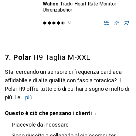
Wahoo
Trackr Heart Rate Monitor
Uhrenzubehör
51
7. Polar
H9 Taglia M-XXL
Stai cercando un sensore di frequenza cardiaca
affidabile e di alta qualità con fascia toracica? Il
Polar H9 offre tutto ciò di cui hai bisogno e molto di
più. Le
più
Questo è ciò che pensano i clienti
i
Pro
Contro
Piacevole da indossare
Sono riuscito a collegarlo al ciclocomputer