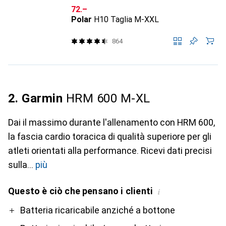
CHF
72.–
Polar
H10 Taglia M-XXL
864
2. Garmin
HRM 600 M-XL
Dai il massimo durante l'allenamento con HRM 600,
la fascia cardio toracica di qualità superiore per gli
atleti orientati alla performance. Ricevi dati precisi
sulla
più
Questo è ciò che pensano i clienti
i
Pro
Contro
Batteria ricaricabile anziché a bottone