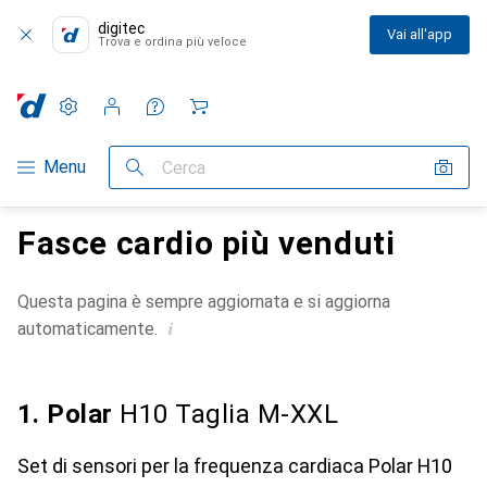
digitec
Vai all'app
Trova e ordina più veloce
Impostazioni
Conto cliente
Liste di confronto
Liste dei desideri
Carrello
Categoria Navigazione
Menu
Cerca
Fasce cardio più venduti
Questa pagina è sempre aggiornata e si aggiorna
i
automaticamente.
1. Polar
H10 Taglia M-XXL
Set di sensori per la frequenza cardiaca Polar H10