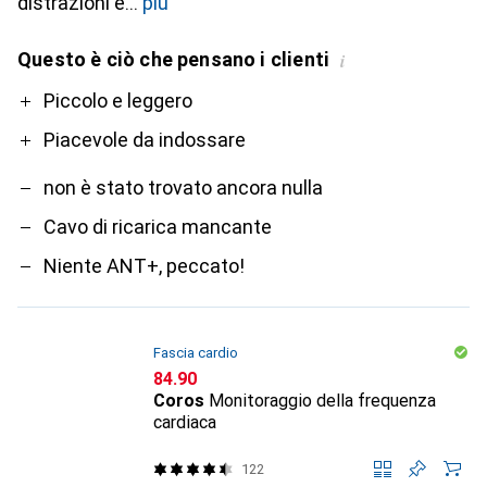
distrazioni e
più
Questo è ciò che pensano i clienti
i
Pro
Contro
Piccolo e leggero
Piacevole da indossare
non è stato trovato ancora nulla
Cavo di ricarica mancante
Niente ANT+, peccato!
Fascia cardio
CHF
84.90
Coros
Monitoraggio della frequenza
cardiaca
122