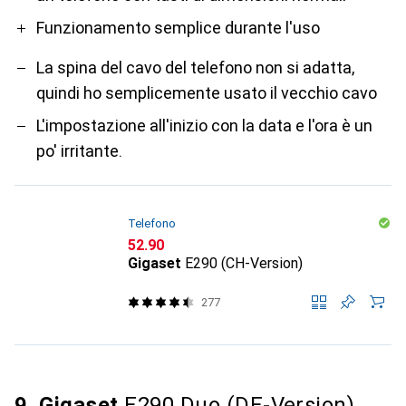
Funzionamento semplice durante l'uso
La spina del cavo del telefono non si adatta,
quindi ho semplicemente usato il vecchio cavo
L'impostazione all'inizio con la data e l'ora è un
po' irritante.
Telefono
CHF
52.90
Gigaset
E290 (CH-Version)
277
9. Gigaset
E290 Duo (DE-Version)