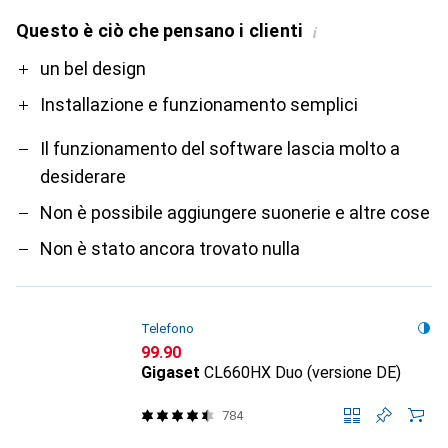
Questo è ciò che pensano i clienti
i
Pro
Contro
un bel design
Installazione e funzionamento semplici
Il funzionamento del software lascia molto a
desiderare
Non è possibile aggiungere suonerie e altre cose
Non è stato ancora trovato nulla
Telefono
CHF
99.90
Gigaset
CL660HX Duo (versione DE)
784