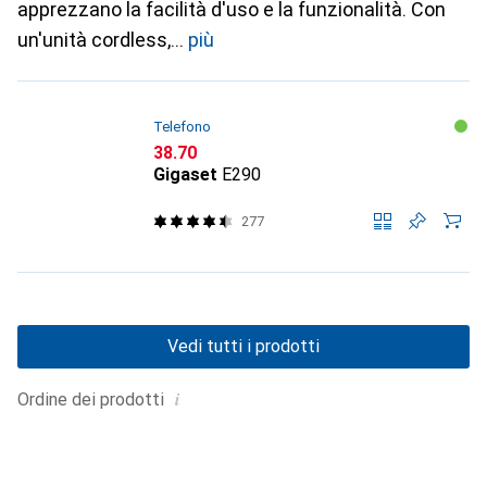
apprezzano la facilità d'uso e la funzionalità. Con
un'unità cordless,
più
Telefono
CHF
38.70
Gigaset
E290
277
Vedi tutti i prodotti
i
Ordine dei prodotti