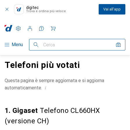
digitec
Vai all'app
Trova e ordina più veloce
Impostazioni
Conto cliente
Liste di confronto
Liste dei desideri
Carrello
Categoria Navigazione
Menu
Cerca
Telefoni più votati
Questa pagina è sempre aggiornata e si aggiorna
i
automaticamente.
1. Gigaset
Telefono CL660HX
(versione CH)