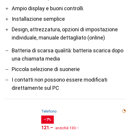
Pro
Contro
Ampio display e buoni controlli.
Installazione semplice
Design, attrezzatura, opzioni di impostazione
individuale, manuale dettagliato (online)
Batteria di scarsa qualità: batteria scarica dopo
una chiamata media
Piccola selezione di suonerie
I contatti non possono essere modificati
direttamente sul PC
Telefono
−7%
CHF
CHF
121.–
anziché
130.–