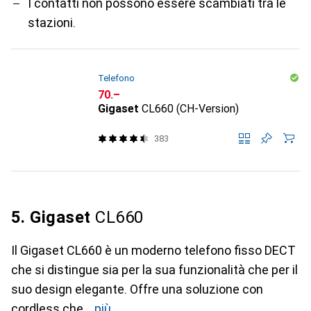
I contatti non possono essere scambiati tra le
stazioni.
Telefono
CHF
70.–
Gigaset
CL660 (CH-Version)
383
5. Gigaset
CL660
Il Gigaset CL660 è un moderno telefono fisso DECT
che si distingue sia per la sua funzionalità che per il
suo design elegante. Offre una soluzione con
cordless che
più