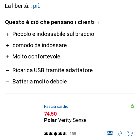
La libertà
più
Questo è ciò che pensano i clienti
i
Pro
Contro
Piccolo e indossabile sul braccio
comodo da indossare
Molto confortevole.
Ricarica USB tramite adattatore
Batteria molto debole
Fascia cardio
CHF
74.50
Polar
Verity Sense
158