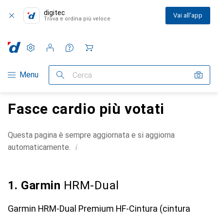
digitec
Vai all'app
Trova e ordina più veloce
Impostazioni
Conto cliente
Liste di confronto
Liste dei desideri
Carrello
Categoria Navigazione
Menu
Cerca
Fasce cardio più votati
Questa pagina è sempre aggiornata e si aggiorna
i
automaticamente.
1. Garmin
HRM-Dual
Garmin HRM-Dual Premium HF-Cintura (cintura