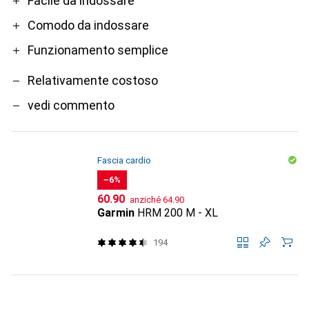
Pro
Contro
Facile da indossare
Comodo da indossare
Funzionamento semplice
Relativamente costoso
vedi commento
Fascia cardio
−6%
CHF
CHF
60.90
anziché
64.90
Garmin
HRM 200 M - XL
194