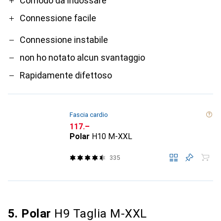
Comodo da indossare
Connessione facile
Connessione instabile
non ho notato alcun svantaggio
Rapidamente difettoso
Fascia cardio
CHF
117.–
Polar
H10 M-XXL
335
5. Polar
H9 Taglia M-XXL