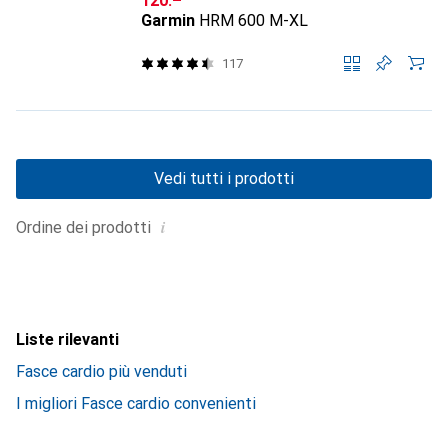
CHF
120.–
Garmin
HRM 600 M-XL
117
Vedi tutti i prodotti
i
Ordine dei prodotti
Liste rilevanti
Fasce cardio più venduti
I migliori Fasce cardio convenienti