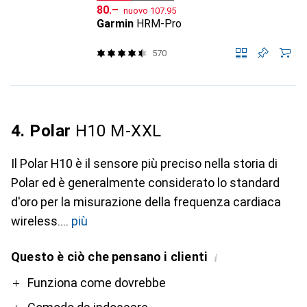
CHF
CHF
80.–
nuovo
107.95
Garmin
HRM-Pro
570
4. Polar
H10 M-XXL
Il Polar H10 è il sensore più preciso nella storia di
Polar ed è generalmente considerato lo standard
d'oro per la misurazione della frequenza cardiaca
wireless.
più
Questo è ciò che pensano i clienti
i
Pro
Contro
Funziona come dovrebbe