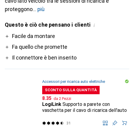
cavo lato veicolo tra le sessioni di ricarica e
proteggono
più
Questo è ciò che pensano i clienti
i
Pro
Facile da montare
Fa quello che promette
Il connettore è ben inserito
Accessori per ricarica auto elettriche
SCONTO SULLA QUANTITÀ
CHF
8.35
da 2 Pezzi
LogiLink
Supporto a parete con
vaschetta per il cavo di ricarica dell'auto
31