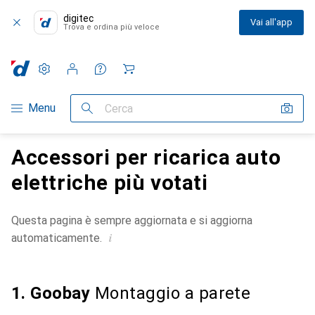
digitec
Vai all'app
Trova e ordina più veloce
Impostazioni
Conto cliente
Liste di confronto
Liste dei desideri
Carrello
Categoria Navigazione
Menu
Cerca
Accessori per ricarica auto
elettriche più votati
Questa pagina è sempre aggiornata e si aggiorna
i
automaticamente.
1. Goobay
Montaggio a parete