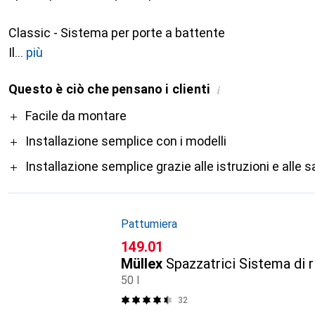
Classic - Sistema per porte a battente
Il
più
Questo è ciò che pensano i clienti
i
Pro
Facile da montare
Installazione semplice con i modelli
Installazione semplice grazie alle istruzioni e alle 
Pattumiera
CHF
149.01
Müllex
Spazzatrici Sistema di 
50 l
32