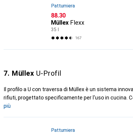
Pattumiera
CHF
88.30
Müllex
Flexx
35 l
167
7. Müllex
U-Profil
Il profilo a U con traversa di Müllex è un sistema innova
rifiuti, progettato specificamente per l'uso in cucina.
più
Pattumiera