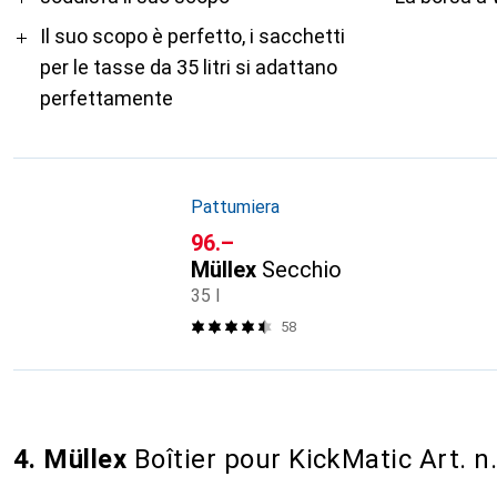
Il suo scopo è perfetto, i sacchetti
per le tasse da 35 litri si adattano
perfettamente
Pattumiera
CHF
96.–
Müllex
Secchio
35 l
58
4. Müllex
Boîtier pour KickMatic Art. n