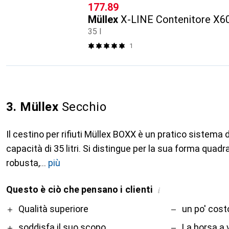
CHF
177.89
Müllex
X-LINE Contenitore X
35 l
1
3. Müllex
Secchio
Il cestino per rifiuti Müllex BOXX è un pratico sistema 
capacità di 35 litri. Si distingue per la sua forma quadra
robusta,
più
Questo è ciò che pensano i clienti
i
Pro
Contro
Qualità superiore
un po' cos
soddisfa il suo scopo
La borsa a 