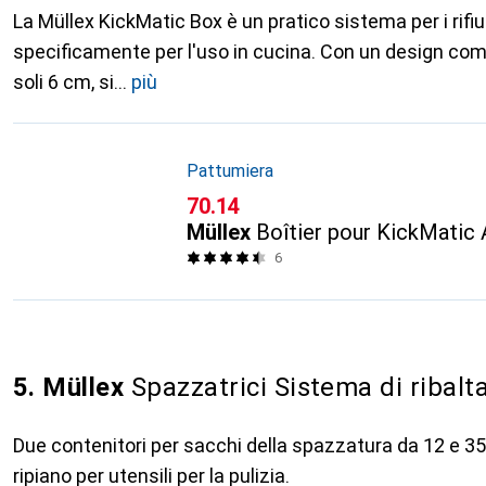
La Müllex KickMatic Box è un pratico sistema per i rifiu
specificamente per l'uso in cucina. Con un design com
soli 6 cm, si
più
Pattumiera
CHF
70.14
Müllex
Boîtier pour KickMatic A
6
5. Müllex
Spazzatrici Sistema di ribal
Due contenitori per sacchi della spazzatura da 12 e 35 
ripiano per utensili per la pulizia.