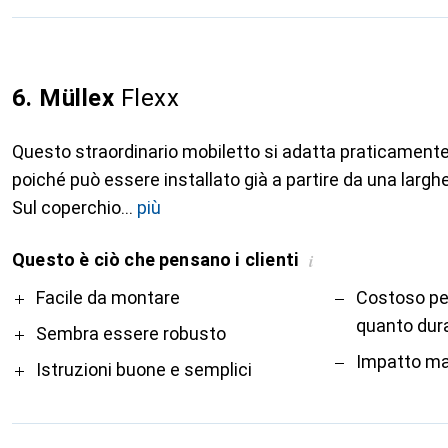
6. Müllex
Flexx
Questo straordinario mobiletto si adatta praticamente 
poiché può essere installato già a partire da una largh
Sul coperchio
più
Questo è ciò che pensano i clienti
i
Pro
Contro
Facile da montare
Costoso pe
quanto dura
Sembra essere robusto
Impatto m
Istruzioni buone e semplici