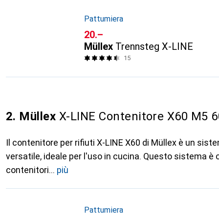
Pattumiera
CHF
20.–
Müllex
Trennsteg X-LINE
15
2. Müllex
X-LINE Contenitore X60 M5 
Il contenitore per rifiuti X-LINE X60 di Müllex è un si
versatile, ideale per l'uso in cucina. Questo sistema è
contenitori
più
Pattumiera