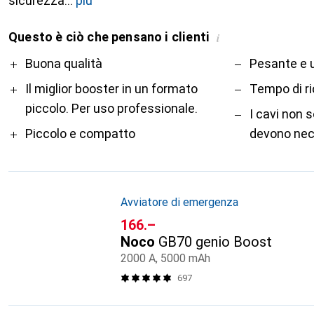
sicurezza
più
Questo è ciò che pensano i clienti
i
Pro
Contro
Buona qualità
Pesante e u
Il miglior booster in un formato
Tempo di ri
piccolo. Per uso professionale.
I cavi non 
Piccolo e compatto
devono nec
Avviatore di emergenza
CHF
166.–
Noco
GB70 genio Boost
2000 A, 5000 mAh
697