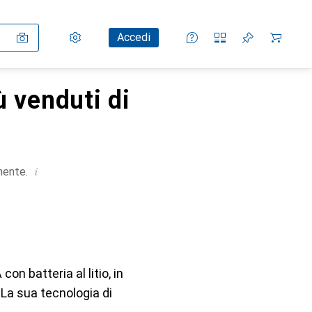
Impostazioni
Conto cliente
Liste di confronto
Liste dei desideri
Carrello
Accedi
ù venduti di
i
mente.
n batteria al litio, in
 La sua tecnologia di