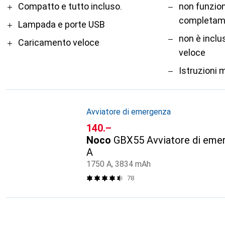
Pro
Contro
Compatto e tutto incluso.
non funzion
completam
Lampada e porte USB
non è inclu
Caricamento veloce
veloce
Istruzioni 
Avviatore di emergenza
CHF
140.–
Noco
GBX55 Avviatore di emer
A
1750 A, 3834 mAh
78