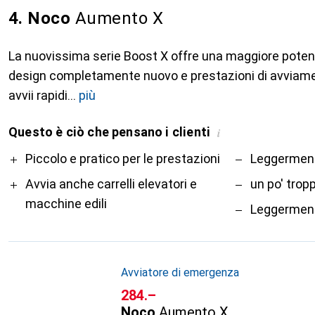
4. Noco
Aumento X
La nuovissima serie Boost X offre una maggiore poten
design completamente nuovo e prestazioni di avviam
avvii rapidi
più
Questo è ciò che pensano i clienti
i
Pro
Contro
Piccolo e pratico per le prestazioni
Leggerment
Avvia anche carrelli elevatori e
un po' trop
macchine edili
Leggerment
Avviatore di emergenza
CHF
284.–
Noco
Aumento X