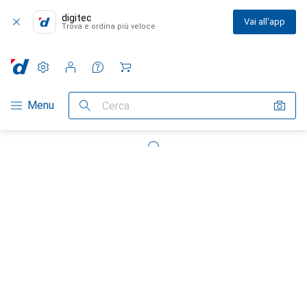
digitec
Vai all'app
Trova e ordina più veloce
Impostazioni
Conto cliente
Liste di confronto
Liste dei desideri
Carrello
Categoria Navigazione
Menu
Cerca