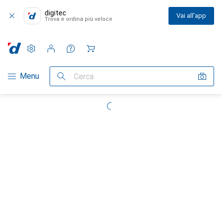
digitec
Vai all'app
Trova e ordina più veloce
Impostazioni
Conto cliente
Liste di confronto
Liste dei desideri
Carrello
Categoria Navigazione
Menu
Cerca