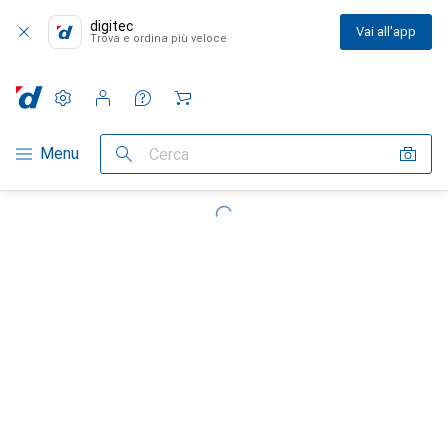
digitec
Vai all'app
Trova e ordina più veloce
Impostazioni
Conto cliente
Liste di confronto
Liste dei desideri
Carrello
Categoria Navigazione
Menu
Cerca