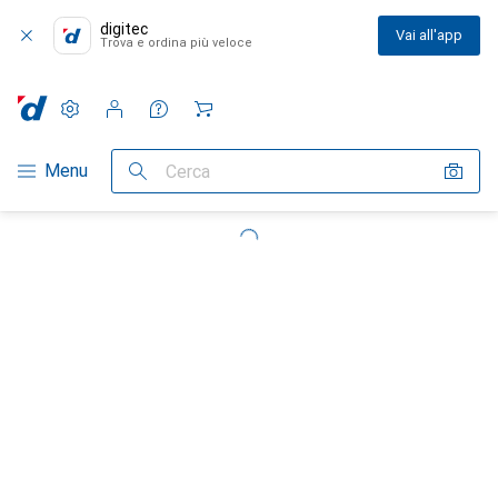
digitec
Vai all'app
Trova e ordina più veloce
Impostazioni
Conto cliente
Liste di confronto
Liste dei desideri
Carrello
Categoria Navigazione
Menu
Cerca