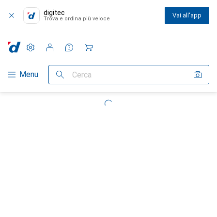
digitec
Vai all'app
Trova e ordina più veloce
Impostazioni
Conto cliente
Liste di confronto
Liste dei desideri
Carrello
Categoria Navigazione
Menu
Cerca