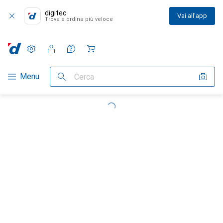
digitec
Vai all'app
Trova e ordina più veloce
Impostazioni
Conto cliente
Liste di confronto
Liste dei desideri
Carrello
Categoria Navigazione
Menu
Cerca