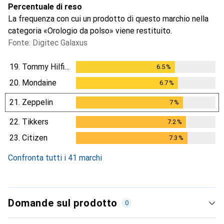
Percentuale di reso
La frequenza con cui un prodotto di questo marchio nella
categoria «Orologio da polso» viene restituito.
Fonte: Digitec Galaxus
19.
Tommy Hilfiger
6.5
%
6.5
%
20.
Mondaine
6.7
%
6.7
%
21.
Zeppelin
7
%
7
%
22.
Tikkers
7.2
%
7.2
%
23.
Citizen
7.3
%
7.3
%
Confronta tutti i 41 marchi
Domande sul prodotto
0