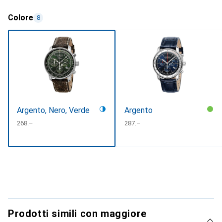
Colore
8
Argento, Nero, Verde
Argento
CHF
268.–
CHF
287.–
Prodotti simili con maggiore