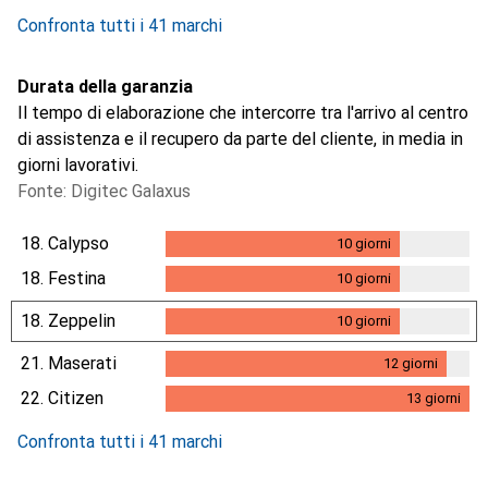
3.6
%
Confronta tutti i 41 marchi
Durata della garanzia
Il tempo di elaborazione che intercorre tra l'arrivo al centro
di assistenza e il recupero da parte del cliente, in media in
giorni lavorativi.
Fonte: Digitec Galaxus
18.
Calypso
10
giorni
10
giorni
18.
Festina
10
giorni
10
giorni
18.
Zeppelin
10
giorni
10
giorni
21.
Maserati
12
giorni
12
giorni
22.
Citizen
13
giorni
13
giorni
Confronta tutti i 41 marchi