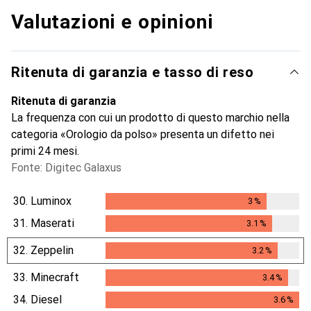
Valutazioni e opinioni
Ritenuta di garanzia e tasso di reso
Ritenuta di garanzia
La frequenza con cui un prodotto di questo marchio nella
categoria «Orologio da polso» presenta un difetto nei
primi 24 mesi.
Fonte: Digitec Galaxus
30.
Luminox
3
%
3
%
31.
Maserati
3.1
%
3.1
%
32.
Zeppelin
3.2
%
3.2
%
33.
Minecraft
3.4
%
3.4
%
34.
Diesel
3.6
%