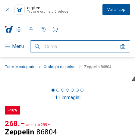
digitec
Vai all'app
Trova e ordina più veloce
Impostazioni
Conto cliente
Liste di confronto
Liste dei desideri
Carrello
Categoria Navigazione
Menu
Cerca
Tutte le categorie
Orologio da polso
Zeppelin 86804
11 immagini
−10%
CHF
268.–
anziché
CHF
299.–
Zeppelin
86804