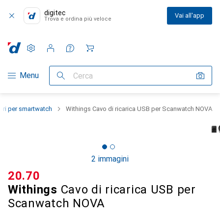
digitec
Vai all'app
Trova e ordina più veloce
Impostazioni
Conto cliente
Liste di confronto
Liste dei desideri
Carrello
Categoria Navigazione
Menu
Cerca
ri per smartwatch
Withings Cavo di ricarica USB per Scanwatch NOVA
2 immagini
CHF
20.70
Withings
Cavo di ricarica USB per
Scanwatch NOVA