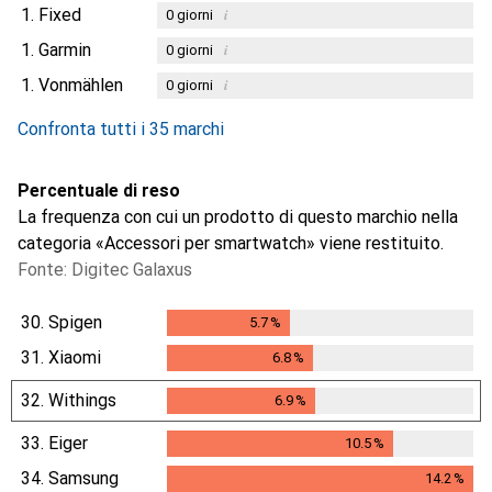
1.
Fixed
i
0
giorni
1.
Garmin
i
0
giorni
1.
Vonmählen
i
0
giorni
Confronta tutti i 35 marchi
Percentuale di reso
La frequenza con cui un prodotto di questo marchio nella
categoria «Accessori per smartwatch» viene restituito.
Fonte: Digitec Galaxus
30.
Spigen
5.7
%
5.7
%
31.
Xiaomi
6.8
%
6.8
%
32.
Withings
6.9
%
6.9
%
33.
Eiger
10.5
%
10.5
%
34.
Samsung
14.2
%