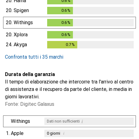
20.
Hama
0.6
%
0.6
%
20.
Spigen
0.6
%
0.6
%
20.
Withings
0.6
%
0.6
%
20.
Xplora
0.6
%
0.6
%
24.
Akyga
0.7
%
0.7
%
Confronta tutti i 35 marchi
Durata della garanzia
Il tempo di elaborazione che intercorre tra l'arrivo al centro
di assistenza e il recupero da parte del cliente, in media in
giorni lavorativi.
Fonte: Digitec Galaxus
i
Withings
Dati non sufficienti
1.
Apple
i
0
giorni