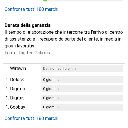
0.1
%
Confronta tutti i 80 marchi
Durata della garanzia
Il tempo di elaborazione che intercorre tra l'arrivo al centro
di assistenza e il recupero da parte del cliente, in media in
giorni lavorativi.
Fonte: Digitec Galaxus
i
Wirewin
Dati non sufficienti
1.
Delock
i
0
giorni
1.
Digitec
i
0
giorni
1.
Digitus
i
0
giorni
1.
Goobay
i
0
giorni
Confronta tutti i 80 marchi