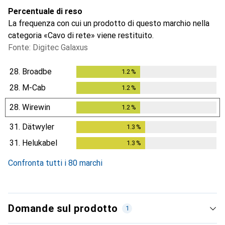
Percentuale di reso
La frequenza con cui un prodotto di questo marchio nella
categoria «Cavo di rete» viene restituito.
Fonte: Digitec Galaxus
28.
Broadbe
1.2
%
1.2
%
28.
M-Cab
1.2
%
1.2
%
28.
Wirewin
1.2
%
1.2
%
31.
Dätwyler
1.3
%
1.3
%
31.
Helukabel
1.3
%
1.3
%
Confronta tutti i 80 marchi
Domande sul prodotto
1