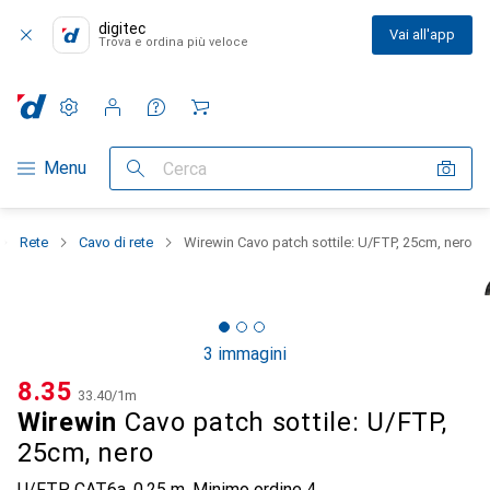
digitec
Vai all'app
Trova e ordina più veloce
Impostazioni
Conto cliente
Liste di confronto
Liste dei desideri
Carrello
Categoria Navigazione
Menu
Cerca
Rete
Cavo di rete
Wirewin Cavo patch sottile: U/FTP, 25cm, nero
3 immagini
CHF
8.35
CHF
33.40
/
1m
Wirewin
Cavo patch sottile: U/FTP,
25cm, nero
U/FTP, CAT6a, 0.25 m
,
Minimo ordine
4