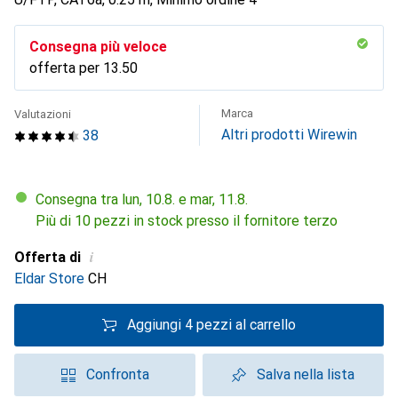
Consegna più veloce
offerta per
CHF
13.50
Marca
Valutazioni
Altri prodotti Wirewin
38
Consegna tra lun, 10.8. e mar, 11.8.
Più di 10 pezzi in stock presso il fornitore terzo
i
Offerta di
Eldar Store
CH
Aggiungi 4 pezzi al carrello
Confronta
Salva nella lista