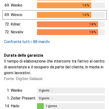
69.
Wenko
1.6
%
1.6
%
69.
Wesco
1.6
%
1.6
%
72.
Kilner
1.8
%
1.8
%
72.
Novaliv
1.8
%
1.8
%
Confronta tutti i 88 marchi
Durata della garanzia
Il tempo di elaborazione che intercorre tra l'arrivo al centro
di assistenza e il recupero da parte del cliente, in media in
giorni lavorativi.
Fonte: Digitec Galaxus
1.
Wenko
i
0
giorni
1.
Zeller Present
i
0
giorni
14.
Hailo
1
giorno