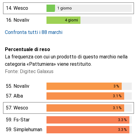
1
giorno
14.
Wesco
1
giorno
1
giorno
16.
Novaliv
4
giorni
4
giorni
Confronta tutti i 88 marchi
Percentuale di reso
La frequenza con cui un prodotto di questo marchio nella
categoria «Pattumiera» viene restituito.
Fonte: Digitec Galaxus
55.
Novaliv
3
%
3
%
57.
Alba
3.1
%
3.1
%
57.
Wesco
3.1
%
3.1
%
59.
Fs-Star
3.3
%
3.3
%
59.
Simplehuman
3.3
%
3.3
%