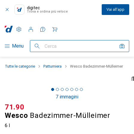
digitec
Vai all'app
Trova e ordina più veloce
Impostazioni
Conto cliente
Liste di confronto
Liste dei desideri
Carrello
Categoria Navigazione
Menu
Cerca
Tutte le categorie
Pattumiera
Wesco Badezimmer-Mülleimer
7 immagini
CHF
71.90
Wesco
Badezimmer-Mülleimer
6 l