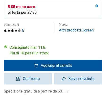
CHF
5.05
meno caro
offerta per
CHF
27.95
Marca
Valutazioni
Altri prodotti Ugreen
6
Consegnato mar, 11.8.
Più di 10 pezzi in stock
Aggiungi al carrello
Confronta
Salva nella lista
i
Spedizione gratuita a partire da 50.–