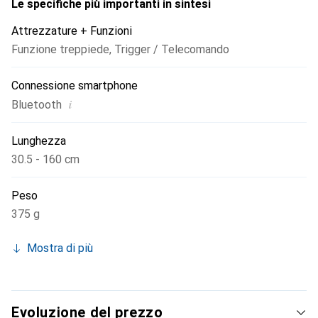
a 1,6 metri e quindi offre un campo visivo più ampio.
Le specifiche più importanti in sintesi
Inoltre è molto stabile grazie all'utilizzo di una lega di
Attrezzature + Funzioni
alluminio di alta qualità: non temere che traballi.
Funzione treppiede
,
Trigger / Telecomando
Connessione smartphone
i
Bluetooth
Lunghezza
30.5 - 160 cm
Peso
375 g
Mostra di più
Evoluzione del prezzo