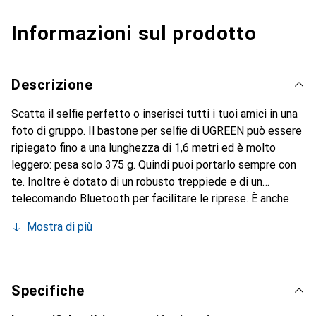
Informazioni sul prodotto
Descrizione
Scatta il selfie perfetto o inserisci tutti i tuoi amici in una
foto di gruppo. Il bastone per selfie di UGREEN può essere
ripiegato fino a una lunghezza di 1,6 metri ed è molto
leggero: pesa solo 375 g. Quindi puoi portarlo sempre con
te. Inoltre è dotato di un robusto treppiede e di un
telecomando Bluetooth per facilitare le riprese. È anche
possibile collegarvi altri dispositivi, come lampade, un
Mostra di più
proiettore o una fotocamera. Ottieni una prospettiva unica.
Ti piacerebbe scattare un selfie davanti a un bellissimo
paesaggio? Oppure fai spesso foto di gruppo con i tuoi
amici? Un selfie stick ti permette di mettere
Specifiche
nell'inquadratura tutto ciò che vuoi. Può essere esteso fino