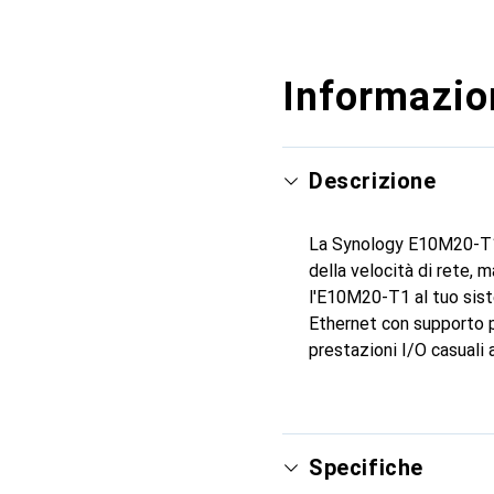
Informazion
Descrizione
La Synology E10M20-T1 è
della velocità di rete,
l'E10M20-T1 al tuo sist
Ethernet con supporto pe
prestazioni I/O casuali
Specifiche