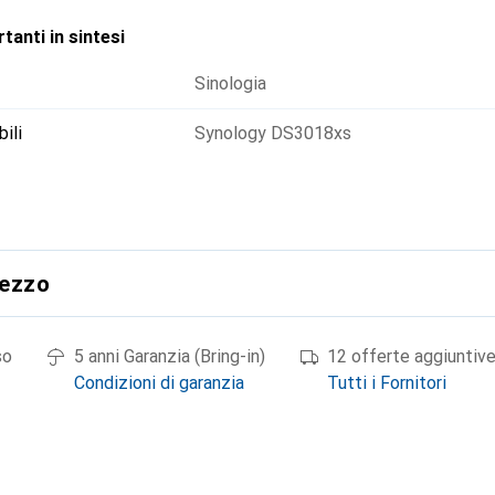
tanti in sintesi
Sinologia
ili
Synology DS3018xs
rezzo
so
5 anni Garanzia (Bring-in)
12 offerte aggiuntiv
Condizioni di garanzia
Tutti i Fornitori