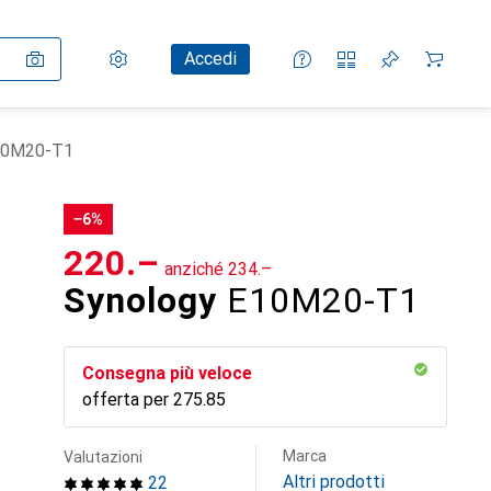
Impostazioni
Conto cliente
Liste di confronto
Liste dei desideri
Carrello
Accedi
10M20-T1
−6%
CHF
220.–
anziché
CHF
234.–
Synology
E10M20-T1
Consegna più veloce
offerta per
CHF
275.85
Marca
Valutazioni
Altri prodotti
22