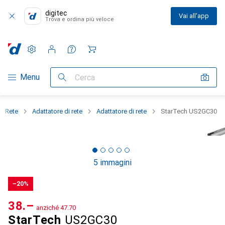
digitec
Vai all'app
Trova e ordina più veloce
Impostazioni
Conto cliente
Liste di confronto
Liste dei desideri
Carrello
Categoria Navigazione
Menu
Cerca
Rete
Adattatore di rete
Adattatore di rete
StarTech US2GC30
5 immagini
−20%
CHF
38.–
anziché
CHF
47.70
StarTech
US2GC30