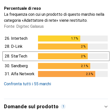
Percentuale di reso
La frequenza con cui un prodotto di questo marchio nella
categoria «Adattatore di rete» viene restituito.
Fonte: Digitec Galaxus
26.
Intertech
1.7
%
1.7
%
28.
D-Link
2
%
2
%
28.
StarTech
2
%
2
%
30.
Sandberg
2.1
%
2.1
%
31.
Alfa Network
2.3
%
2.3
%
Confronta tutti i 55 marchi
Domande sul prodotto
1