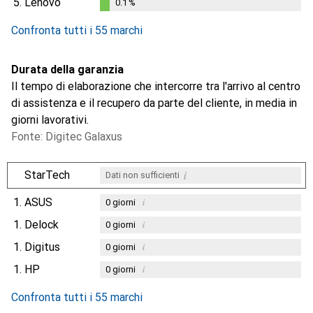
5.
Lenovo
0.1
%
0.1
%
Confronta tutti i 55 marchi
Durata della garanzia
Il tempo di elaborazione che intercorre tra l'arrivo al centro
di assistenza e il recupero da parte del cliente, in media in
giorni lavorativi.
Fonte: Digitec Galaxus
i
StarTech
Dati non sufficienti
1.
ASUS
i
0
giorni
1.
Delock
i
0
giorni
1.
Digitus
i
0
giorni
1.
HP
i
0
giorni
Confronta tutti i 55 marchi