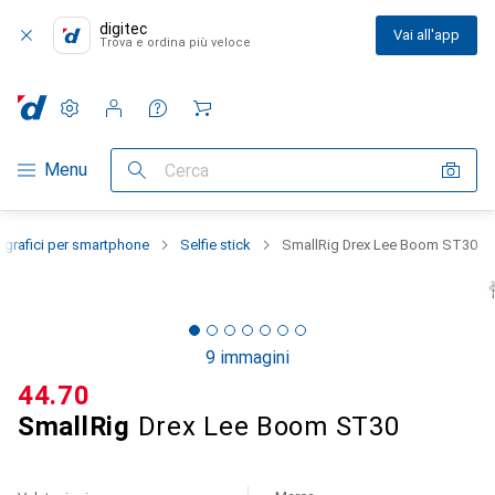
digitec
Vai all'app
Trova e ordina più veloce
Impostazioni
Conto cliente
Liste di confronto
Liste dei desideri
Carrello
Categoria Navigazione
Menu
Cerca
ografici per smartphone
Selfie stick
SmallRig Drex Lee Boom ST30
9 immagini
CHF
44.70
SmallRig
Drex Lee Boom ST30