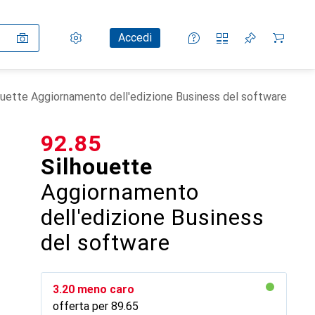
Impostazioni
Conto cliente
Liste di confronto
Liste dei desideri
Carrello
Accedi
ouette Aggiornamento dell'edizione Business del software
CHF
92.85
Silhouette
Aggiornamento
dell'edizione Business
del software
CHF
3.20
meno caro
offerta per
CHF
89.65