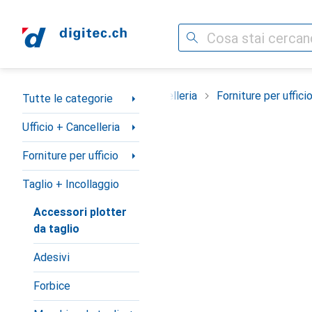
Cerca
Categoria Navigazione
tte le categorie
Ufficio + Cancelleria
Forniture per uffici
Tutte le categorie
Ufficio + Cancelleria
Forniture per ufficio
Taglio + Incollaggio
Accessori plotter
da taglio
Adesivi
Forbice