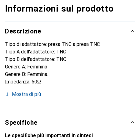
Informazioni sul prodotto
Descrizione
Tipo di adattatore: presa TNC a presa TNC
Tipo A dell'adattatore: TNC
Tipo B dell'adattatore: TNC
Genere A: Femmina
Genere B: Femmina
Impedanza: 50Ω
Orientamento dell'alloggiamento: Dritto
Mostra di più
Frequenza operativa: 0 a 11GHz
Placcatura dei contatti: Oro
Lunghezza: 39.5±0.3mm
Placcatura dell'alloggiamento: Nichel
Specifiche
Materiale dei contatti: Ottone
Le specifiche più importanti in sintesi