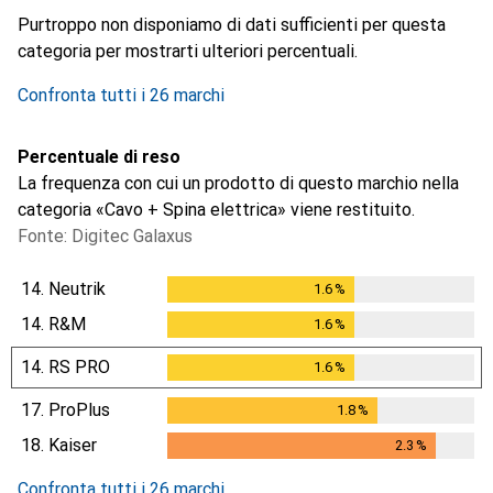
i
i
i
i
Dati non sufficienti
Dati non sufficienti
Dati non sufficienti
Dati non sufficienti
Purtroppo non disponiamo di dati sufficienti per questa
categoria per mostrarti ulteriori percentuali.
Confronta tutti i 26 marchi
Percentuale di reso
La frequenza con cui un prodotto di questo marchio nella
categoria «Cavo + Spina elettrica» viene restituito.
Fonte: Digitec Galaxus
14.
Neutrik
1.6
%
1.6
%
14.
R&M
1.6
%
1.6
%
14.
RS PRO
1.6
%
1.6
%
17.
ProPlus
1.8
%
1.8
%
18.
Kaiser
2.3
%
2.3
%
Confronta tutti i 26 marchi