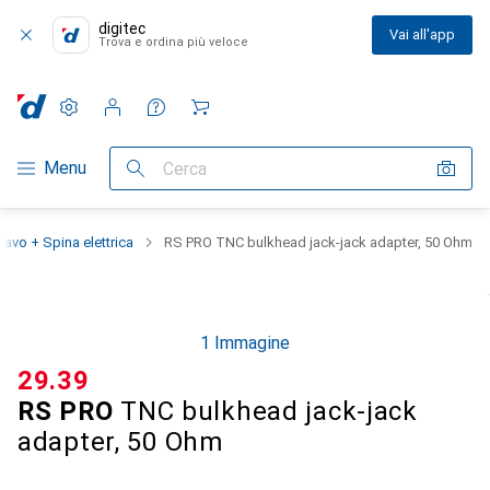
digitec
Vai all'app
Trova e ordina più veloce
Impostazioni
Conto cliente
Liste di confronto
Liste dei desideri
Carrello
Categoria Navigazione
Menu
Cerca
Cavo + Spina elettrica
RS PRO TNC bulkhead jack-jack adapter, 50 Ohm
1 Immagine
CHF
29.39
RS PRO
TNC bulkhead jack-jack
adapter, 50 Ohm