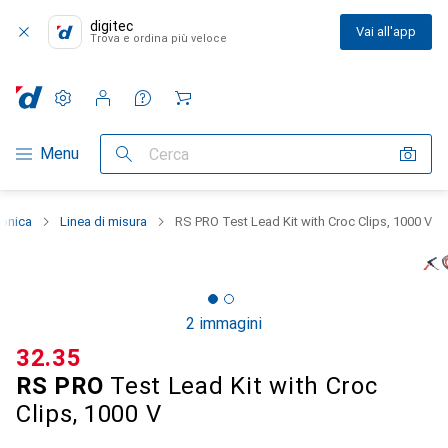
digitec
Vai all'app
Trova e ordina più veloce
Impostazioni
Conto cliente
Liste di confronto
Liste dei desideri
Carrello
Categoria Navigazione
Menu
Cerca
ronica
Linea di misura
RS PRO Test Lead Kit with Croc Clips, 1000 V
2 immagini
CHF
32.35
RS PRO
Test Lead Kit with Croc
Clips, 1000 V