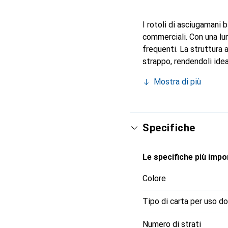
I rotoli di asciugamani 
commerciali. Con una lu
frequenti. La struttura
strappo, rendendoli ideal
idonei al contatto con a
Mostra di più
brillante conferisce ai r
sacchetto con sei rotoli,
Specifiche
Le specifiche più impor
Colore
Tipo di carta per uso d
Numero di strati