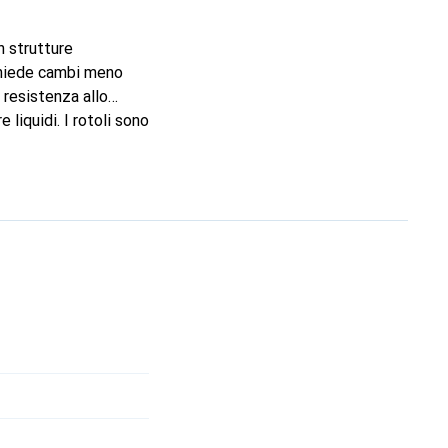
n strutture
ichiede cambi meno
 resistenza allo
 liquidi. I rotoli sono
goffratura bianca
ti in un pratico