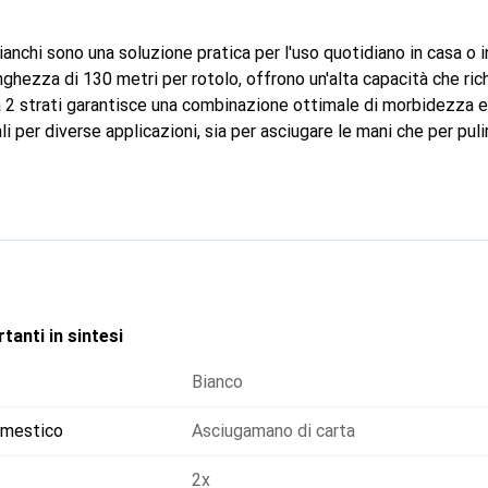
bianchi sono una soluzione pratica per l'uso quotidiano in casa o i
nghezza di 130 metri per rotolo, offrono un'alta capacità che r
 a 2 strati garantisce una combinazione ottimale di morbidezza e
i per diverse applicazioni, sia per asciugare le mani che per pulire
limenti, rendendoli adatti anche per l'uso nella ristorazione. La 
otoli un aspetto gradevole e assicura un utilizzo igienico. Imballa
 sono facili da riporre e trasportare.
tanti in sintesi
Bianco
omestico
Asciugamano di carta
2x