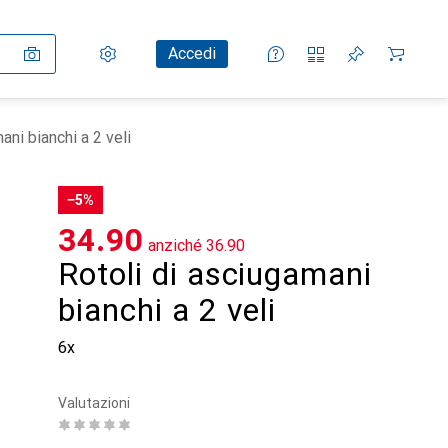
Impostazioni
Conto cliente
Liste di confronto
Liste dei desideri
Carrello
Accedi
ani bianchi a 2 veli
−5%
CHF
34.90
anziché
CHF
36.90
Rotoli di asciugamani
bianchi a 2 veli
6x
Valutazioni