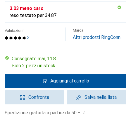
CHF
3.03
meno caro
reso testato per
CHF
34.87
Marca
Valutazioni
Altri prodotti RingConn
3
Consegnato mar, 11.8.
Solo 2 pezzi in stock
Aggiungi al carrello
Confronta
Salva nella lista
i
Spedizione gratuita a partire da 50.–