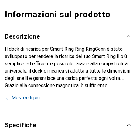
Informazioni sul prodotto
Descrizione
Il dock di ricarica per Smart Ring Ring RingConn è stato
sviluppato per rendere la ricarica del tuo Smart Ring il più
semplice ed efficiente possibile. Grazie alla compatibilità
universale, il dock di ricarica si adatta a tutte le dimensioni
degli anelli e garantisce una carica perfetta ogni volta.
Grazie alla connessione magnetica, è sufficiente
posizionare l'anello sul dock e la ricarica inizia
Mostra di più
immediatamente. Un rassicurante suono "ding" conferma
che il tuo dispositivo si sta caricando in modo sicuro e
affidabile. Mentre l'anello è in carica, il logo si illumina
dolcemente, segnalando l'avanzamento del processo di
Specifiche
ricarica. Un logo illuminato in modo continuo indica che