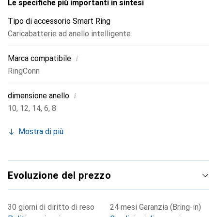
l'anello è completamente carico. L'app RingConn ti aggiorna
Le specifiche più importanti in sintesi
in tempo reale sullo stato di carica del tuo dispositivo, in
Tipo di accessorio Smart Ring
modo che tu possa verificarlo in qualsiasi momento. Con
Caricabatterie ad anello intelligente
una dimensione di 45x45x18,5 mm, un tempo di ricarica
massimo di 120 minuti e un peso di soli 50 grammi, il Dock
i
Marca compatibile
di ricarica per anelli intelligenti RingConn è leggero,
comodo e affidabile.
RingConn
i
dimensione anello
10
,
12
,
14
,
6
,
8
Mostra di più
Evoluzione del prezzo
30 giorni di diritto di reso
24 mesi Garanzia (Bring-in)