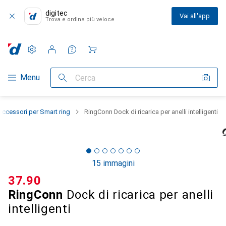
digitec
Vai all'app
Trova e ordina più veloce
Impostazioni
Conto cliente
Liste di confronto
Liste dei desideri
Carrello
Categoria Navigazione
Menu
Cerca
Accessori per Smart ring
RingConn Dock di ricarica per anelli intelligenti
15 immagini
CHF
37.90
RingConn
Dock di ricarica per anelli
intelligenti