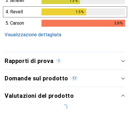
3.
Amewi
1.3
%
1.3
%
4.
Revell
1.5
%
1.5
%
5.
Carson
2.8
%
2.8
%
Visualizzazione dettagliata
Rapporti di prova
1
Domande sul prodotto
17
Più recenti
Valutazioni del prodotto
Senza valutazione
i
Nessuna valutazione
Heise online
Test singolo