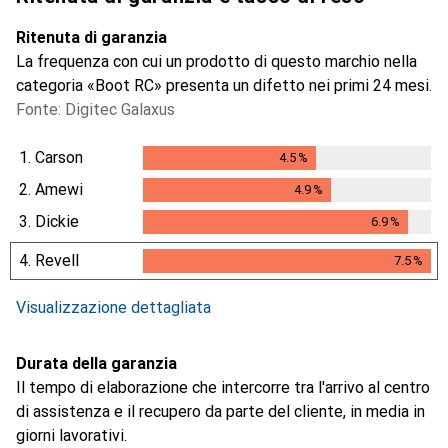
Ritenuta di garanzia
La frequenza con cui un prodotto di questo marchio nella
categoria «Boot RC» presenta un difetto nei primi 24 mesi.
Fonte: Digitec Galaxus
1.
Carson
4.5
%
4.5
%
2.
Amewi
4.9
%
4.9
%
3.
Dickie
6.9
%
6.9
%
4.
Revell
7.5
%
7.5
%
i
Dati non sufficienti
Visualizzazione dettagliata
Durata della garanzia
Il tempo di elaborazione che intercorre tra l'arrivo al centro
di assistenza e il recupero da parte del cliente, in media in
giorni lavorativi.