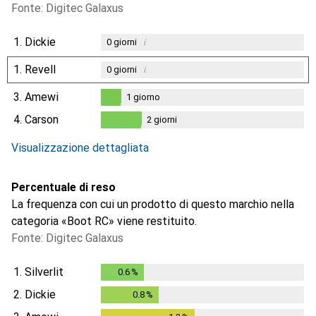
Fonte: Digitec Galaxus
1.
Dickie
i
0
giorni
1.
Revell
i
0
giorni
3.
Amewi
1
giorno
1
giorno
4.
Carson
2
giorni
i
Dati non sufficienti
2
giorni
Visualizzazione dettagliata
Percentuale di reso
La frequenza con cui un prodotto di questo marchio nella
categoria «Boot RC» viene restituito.
Fonte: Digitec Galaxus
1.
Silverlit
0.6
%
0.6
%
2.
Dickie
0.8
%
0.8
%