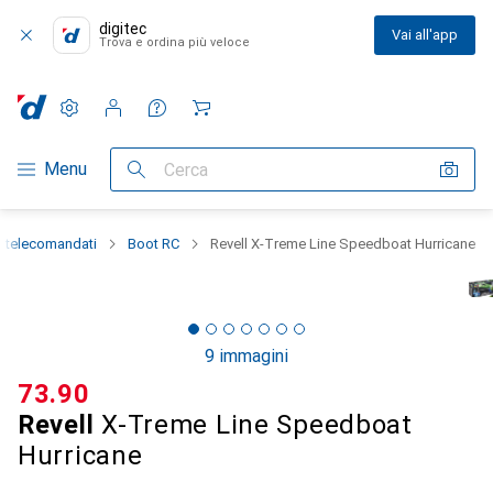
digitec
Vai all'app
Trova e ordina più veloce
Impostazioni
Conto cliente
Liste di confronto
Liste dei desideri
Carrello
Categoria Navigazione
Menu
Cerca
i telecomandati
Boot RC
Revell X-Treme Line Speedboat Hurricane
9 immagini
CHF
73.90
Revell
X-Treme Line Speedboat
Hurricane