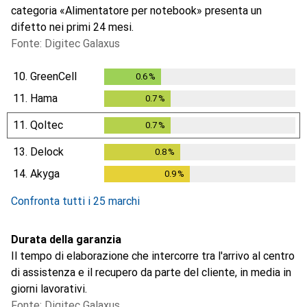
categoria «Alimentatore per notebook» presenta un
difetto nei primi 24 mesi.
Fonte: Digitec Galaxus
10.
GreenCell
0.6
%
0.6
%
11.
Hama
0.7
%
0.7
%
11.
Qoltec
0.7
%
0.7
%
13.
Delock
0.8
%
0.8
%
14.
Akyga
0.9
%
0.9
%
Confronta tutti i 25 marchi
Durata della garanzia
Il tempo di elaborazione che intercorre tra l'arrivo al centro
di assistenza e il recupero da parte del cliente, in media in
giorni lavorativi.
Fonte: Digitec Galaxus