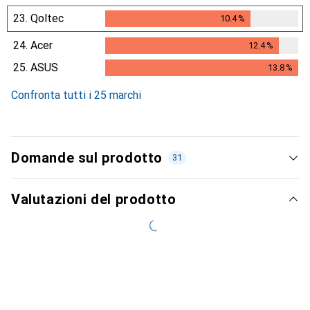
23.
Qoltec
10.4
%
10.4
%
24.
Acer
12.4
%
12.4
%
25.
ASUS
13.8
%
13.8
%
Confronta tutti i 25 marchi
Domande sul prodotto
31
Valutazioni del prodotto