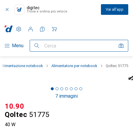
digitec
Vai all'app
Trova e ordina più veloce
Impostazioni
Conto cliente
Liste di confronto
Liste dei desideri
Carrello
Categoria Navigazione
Menu
Cerca
Alimentazione notebook
Alimentatore per notebook
Qoltec 51775
7 immagini
CHF
10.90
Qoltec
51775
40 W