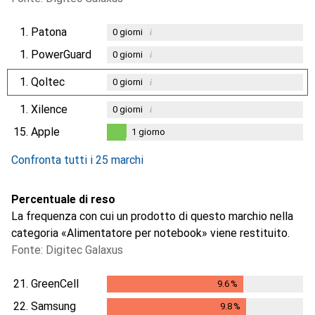
1.
Patona
i
0
giorni
1.
PowerGuard
i
0
giorni
1.
Qoltec
i
0
giorni
1.
Xilence
i
0
giorni
15.
Apple
1
giorno
1
giorno
Confronta tutti i 25 marchi
Percentuale di reso
La frequenza con cui un prodotto di questo marchio nella
categoria «Alimentatore per notebook» viene restituito.
Fonte: Digitec Galaxus
21.
GreenCell
9.6
%
9.6
%
22.
Samsung
9.8
%
9.8
%