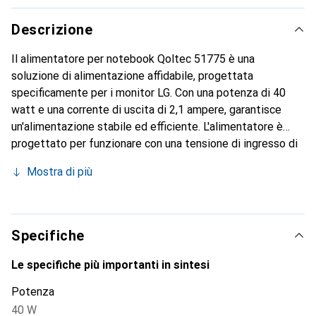
Descrizione
Il alimentatore per notebook Qoltec 51775 è una
soluzione di alimentazione affidabile, progettata
specificamente per i monitor LG. Con una potenza di 40
watt e una corrente di uscita di 2,1 ampere, garantisce
un'alimentazione stabile ed efficiente. L'alimentatore è
progettato per funzionare con una tensione di ingresso di
220-240 V e una frequenza di 50/60 Hz. Il design
Mostra di più
compatto, con una larghezza di 88 mm e un'altezza di 25
mm, consente una facile integrazione in diversi ambienti.
Inoltre, il cavo lungo 1,75 m offre flessibilità nella
posizione del monitor. Una chiusura in velcro per
Specifiche
l'organizzazione dei cavi contribuisce a mantenere l'ordine
e a prevenire l'intreccio dei cavi. Il Qoltec 51775 è quindi
Le specifiche più importanti in sintesi
una scelta pratica e funzionale per chiunque necessiti di
Potenza
un'alimentazione affidabile per il proprio monitor LG.
40 W