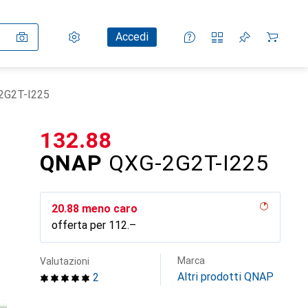
Impostazioni
Conto cliente
Liste di confronto
Liste dei desideri
Carrello
Accedi
2G2T-I225
CHF
132.88
QNAP
QXG-2G2T-I225
CHF
20.88
meno caro
offerta per
CHF
112.–
Marca
Valutazioni
Altri prodotti QNAP
2