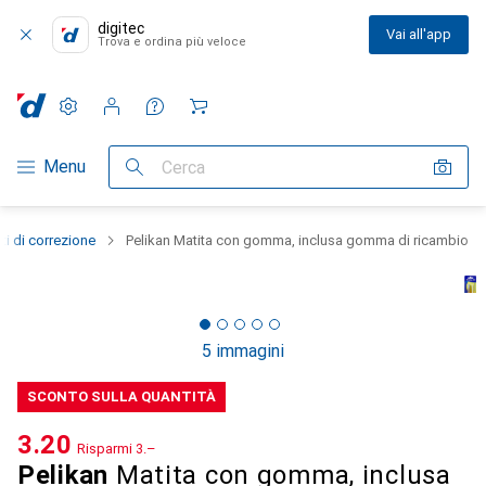
digitec
Vai all'app
Trova e ordina più veloce
Impostazioni
Conto cliente
Liste di confronto
Liste dei desideri
Carrello
Categoria Navigazione
Menu
Cerca
i di correzione
Pelikan Matita con gomma, inclusa gomma di ricambio
5 immagini
SCONTO SULLA QUANTITÀ
CHF
3.20
Risparmi
CHF
3.–
Pelikan
Matita con gomma, inclusa