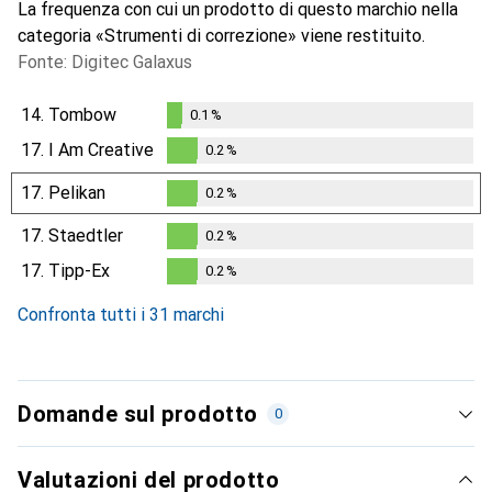
La frequenza con cui un prodotto di questo marchio nella
categoria «Strumenti di correzione» viene restituito.
Fonte: Digitec Galaxus
14.
Tombow
0.1
%
0.1
%
17.
I Am Creative
0.2
%
0.2
%
17.
Pelikan
0.2
%
0.2
%
17.
Staedtler
0.2
%
0.2
%
17.
Tipp-Ex
0.2
%
0.2
%
Confronta tutti i 31 marchi
Domande sul prodotto
0
Valutazioni del prodotto