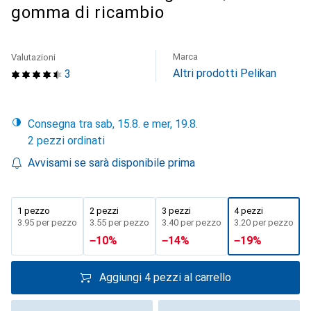
gomma di ricambio
Marca
Valutazioni
Altri prodotti Pelikan
3
Consegna tra sab, 15.8. e mer, 19.8.
2 pezzi ordinati
Avvisami se sarà disponibile prima
1 pezzo
2 pezzi
3 pezzi
4 pezzi
CHF
3.95
per pezzo
CHF
3.55
per pezzo
CHF
3.40
per pezzo
CHF
3.20
per pezzo
−
10
%
−
14
%
−
19
%
Aggiungi 4 pezzi al carrello