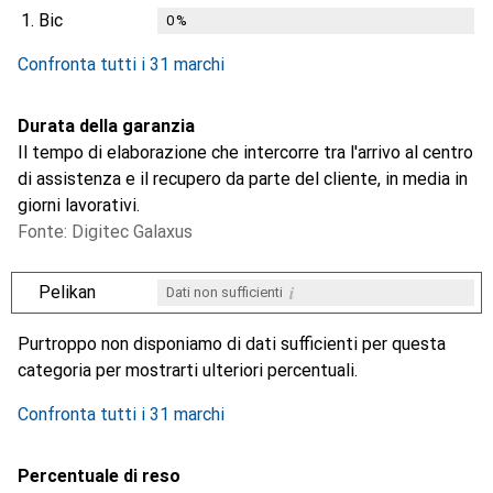
1.
Bic
0
%
i
i
i
Dati non sufficienti
Dati non sufficienti
Dati non sufficienti
Confronta tutti i 31 marchi
Durata della garanzia
Il tempo di elaborazione che intercorre tra l'arrivo al centro
di assistenza e il recupero da parte del cliente, in media in
giorni lavorativi.
Fonte: Digitec Galaxus
i
Pelikan
Dati non sufficienti
i
i
i
i
Dati non sufficienti
Dati non sufficienti
Dati non sufficienti
Dati non sufficienti
Purtroppo non disponiamo di dati sufficienti per questa
categoria per mostrarti ulteriori percentuali.
Confronta tutti i 31 marchi
Percentuale di reso