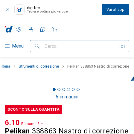
digitec
Vai all'app
Trova e ordina più veloce
Impostazioni
Conto cliente
Liste di confronto
Liste dei desideri
Carrello
Categoria Navigazione
Menu
Cerca
elleria
Strumenti di correzione
Pelikan 338863 Nastro di correzione
6 immagini
SCONTO SULLA QUANTITÀ
CHF
6.10
Risparmi
CHF
3.–
Pelikan
338863 Nastro di correzione