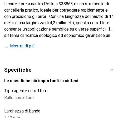
Il correttore a nastro Pelikan 338863 è uno strumento di
cancelleria pratico, ideale per correggere rapidamente e
con precisione gli errori. Con una lunghezza del nastro di 14
metri e una larghezza di 4,2 millimetri, questo correttore
consente un'applicazione semplice su diverse superfici. Il
sistema di ricarica ecologico ed economico garantisce un
utilizzo sostenibile del correttore, senza generare rifiuti
Mostra di più
aggiuntivi. Il correttore è privo di solventi e permette una
sovrascrittura immediata, rendendolo particolarmente
facile da usare. Il corpo blu e trasparente conferisce al
prodotto un aspetto moderno, rendendolo un accessorio
Specifiche
attraente per ogni scrivania.
Le specifiche più importanti in sintesi
Tipo agente correttore
Rullo correttore
Larghezza di banda
4.20 mm