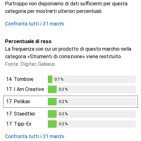
Purtroppo non disponiamo di dati sufficienti per questa
categoria per mostrarti ulteriori percentuali.
Confronta tutti i 31 marchi
Percentuale di reso
La frequenza con cui un prodotto di questo marchio nella
categoria «Strumenti di correzione» viene restituito.
Fonte: Digitec Galaxus
14.
Tombow
0.1
%
0.1
%
17.
I Am Creative
0.2
%
0.2
%
17.
Pelikan
0.2
%
0.2
%
17.
Staedtler
0.2
%
0.2
%
17.
Tipp-Ex
0.2
%
0.2
%
Confronta tutti i 31 marchi