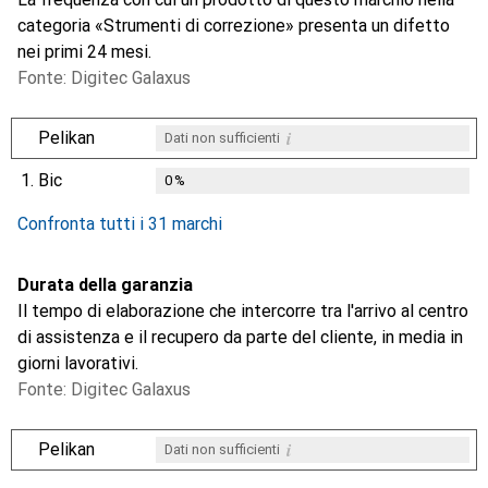
categoria «Strumenti di correzione» presenta un difetto
nei primi 24 mesi.
Fonte: Digitec Galaxus
i
Pelikan
Dati non sufficienti
1.
Bic
0
%
i
i
i
Dati non sufficienti
Dati non sufficienti
Dati non sufficienti
Confronta tutti i 31 marchi
Durata della garanzia
Il tempo di elaborazione che intercorre tra l'arrivo al centro
di assistenza e il recupero da parte del cliente, in media in
giorni lavorativi.
Fonte: Digitec Galaxus
i
Pelikan
Dati non sufficienti
i
i
i
i
Dati non sufficienti
Dati non sufficienti
Dati non sufficienti
Dati non sufficienti