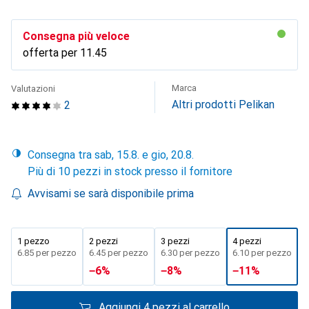
Consegna più veloce
offerta per
CHF
11.45
Marca
Valutazioni
Altri prodotti Pelikan
2
Consegna tra sab, 15.8. e gio, 20.8.
Più di 10 pezzi in stock presso il fornitore
Avvisami se sarà disponibile prima
1 pezzo
2 pezzi
3 pezzi
4 pezzi
CHF
6.85
per pezzo
CHF
6.45
per pezzo
CHF
6.30
per pezzo
CHF
6.10
per pezzo
−
6
%
−
8
%
−
11
%
Aggiungi 4 pezzi al carrello