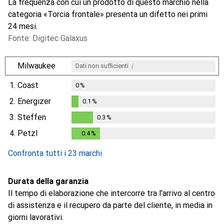
La frequenza con cui un prodotto di questo marchio nella
categoria «Torcia frontale» presenta un difetto nei primi
24 mesi.
Fonte: Digitec Galaxus
i
Milwaukee
Dati non sufficienti
1.
Coast
0
%
2.
Energizer
0.1
%
0.1
%
3.
Steffen
0.3
%
0.3
%
4.
Petzl
0.4
%
0.4
%
Confronta tutti i 23 marchi
Durata della garanzia
Il tempo di elaborazione che intercorre tra l'arrivo al centro
di assistenza e il recupero da parte del cliente, in media in
giorni lavorativi.