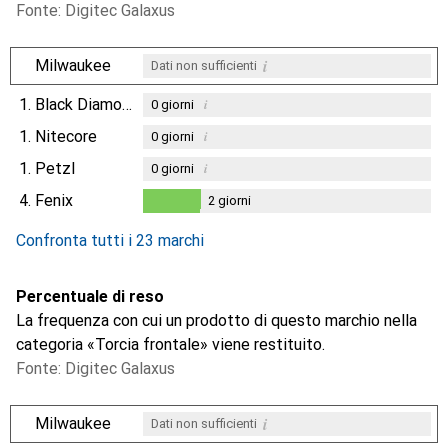
Fonte: Digitec Galaxus
i
Milwaukee
Dati non sufficienti
1.
Black Diamond
i
0
giorni
1.
Nitecore
i
0
giorni
1.
Petzl
i
0
giorni
4.
Fenix
2
giorni
2
giorni
Confronta tutti i 23 marchi
Percentuale di reso
La frequenza con cui un prodotto di questo marchio nella
categoria «Torcia frontale» viene restituito.
Fonte: Digitec Galaxus
i
Milwaukee
Dati non sufficienti