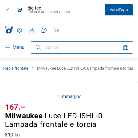
digitec
Vai all'app
Trova e ordina più veloce
Impostazioni
Conto cliente
Liste di confronto
Liste dei desideri
Carrello
Categoria Navigazione
Menu
Cerca
Torcia frontale
Milwaukee Luce LED ISHL-0 Lampada frontale e torcia
1 Immagine
CHF
167.–
Milwaukee
Luce LED ISHL-0
Lampada frontale e torcia
310 lm