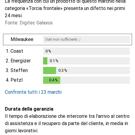
La frequenza con cui un prodotto di questo marchio nella
categoria «Torcia frontale» presenta un difetto nei primi
24 mesi.
Fonte: Digitec Galaxus
i
Milwaukee
Dati non sufficienti
1.
Coast
0
%
2.
Energizer
0.1
%
0.1
%
3.
Steffen
0.3
%
0.3
%
4.
Petzl
0.4
%
0.4
%
Confronta tutti i 23 marchi
Durata della garanzia
Il tempo di elaborazione che intercorre tra l'arrivo al centro
di assistenza e il recupero da parte del cliente, in media in
giorni lavorativi.