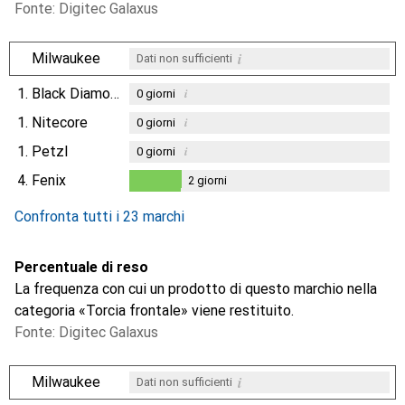
Fonte: Digitec Galaxus
i
Milwaukee
Dati non sufficienti
1.
Black Diamond
i
0
giorni
1.
Nitecore
i
0
giorni
1.
Petzl
i
0
giorni
4.
Fenix
2
giorni
2
giorni
Confronta tutti i 23 marchi
Percentuale di reso
La frequenza con cui un prodotto di questo marchio nella
categoria «Torcia frontale» viene restituito.
Fonte: Digitec Galaxus
i
Milwaukee
Dati non sufficienti