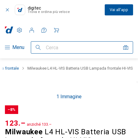
digitec
Vai all'app
Trova e ordina più veloce
Impostazioni
Conto cliente
Liste di confronto
Liste dei desideri
Carrello
Categoria Navigazione
Menu
Cerca
ia frontale
Milwaukee L4 HL-VIS Batteria USB Lampada frontale HI-VIS
1 Immagine
−8%
CHF
123.–
anziché
CHF
133.–
Milwaukee
L4 HL-VIS Batteria USB