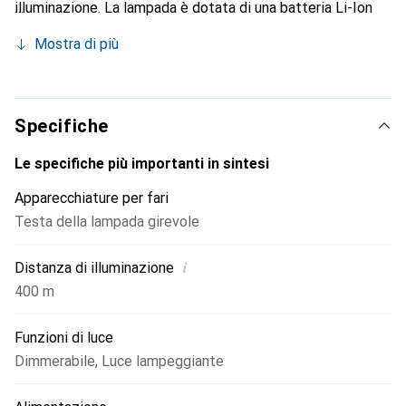
illuminazione. La lampada è dotata di una batteria Li-Ion
durevole, che consente un'autonomia fino a 4,5 ore a piena
Mostra di più
potenza. Grazie al design robusto e alla classe di
protezione IP53, la lampada è protetta da polvere e
spruzzi d'acqua, rendendola un compagno affidabile per
attività all'aperto e utilizzi professionali. La lampada
Specifiche
frontale L4 HL-VIS è fornita con un cavo USB, che
consente una ricarica semplice e comoda. Il suo peso
Le specifiche più importanti in sintesi
ridotto di soli 0,2 chilogrammi garantisce un elevato
Apparecchiature per fari
comfort di indossabilità, anche durante utilizzi prolungati.
Testa della lampada girevole
i
Distanza di illuminazione
400 m
Funzioni di luce
Dimmerabile
,
Luce lampeggiante