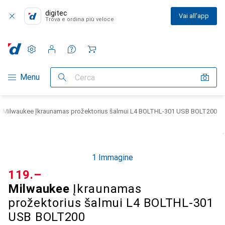
digitec
Vai all'app
Trova e ordina più veloce
Impostazioni
Conto cliente
Liste di confronto
Liste dei desideri
Carrello
Categoria Navigazione
Menu
Cerca
Milwaukee Įkraunamas prožektorius šalmui L4 BOLTHL-301 USB BOLT200
1 Immagine
CHF
119.–
Milwaukee
Įkraunamas
prožektorius šalmui L4 BOLTHL-301
USB BOLT200