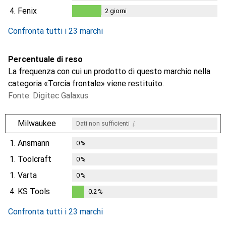
4.
Fenix
2
giorni
2
giorni
Confronta tutti i 23 marchi
Percentuale di reso
La frequenza con cui un prodotto di questo marchio nella
categoria «Torcia frontale» viene restituito.
Fonte: Digitec Galaxus
i
Milwaukee
Dati non sufficienti
1.
Ansmann
0
%
1.
Toolcraft
0
%
1.
Varta
0
%
4.
KS Tools
0.2
%
0.2
%
Confronta tutti i 23 marchi