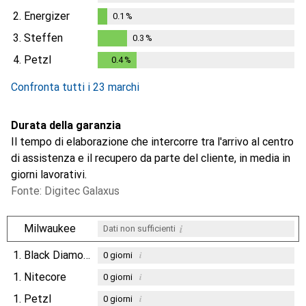
2.
Energizer
0.1
%
0.1
%
3.
Steffen
0.3
%
0.3
%
4.
Petzl
0.4
%
0.4
%
Confronta tutti i 23 marchi
Durata della garanzia
Il tempo di elaborazione che intercorre tra l'arrivo al centro
di assistenza e il recupero da parte del cliente, in media in
giorni lavorativi.
Fonte: Digitec Galaxus
i
Milwaukee
Dati non sufficienti
1.
Black Diamond
i
0
giorni
1.
Nitecore
i
0
giorni
1.
Petzl
i
0
giorni