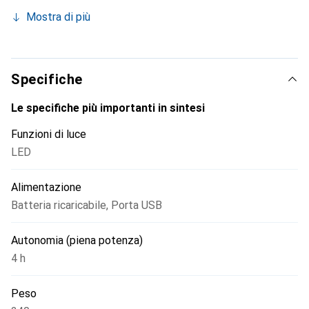
quattro modalità di flusso luminoso, adattabili a diverse
Mostra di più
esigenze. Con una luminosità massima di 600 lumen,
garantisce un'illuminazione eccellente, mentre la classe di
protezione IP54 lo protegge da polvere e spruzzi d'acqua.
Il funzionamento a batteria consente un'autonomia di fino
Specifiche
a 32 ore a piena potenza, rendendolo ideale per utilizzi
prolungati.
Le specifiche più importanti in sintesi
Funzioni di luce
LED
Alimentazione
Batteria ricaricabile
,
Porta USB
Autonomia (piena potenza)
4 h
Peso