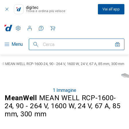
digitec
Vai all'app
Trova e ordina più veloce
Impostazioni
Conto cliente
Liste di confronto
Liste dei desideri
Carrello
Categoria Navigazione
Menu
Cerca
ll MEAN WELL RCP-1600-24, 90 - 264 V, 1600 W, 24 V, 67 A, 85 mm, 300 mm
1 Immagine
MeanWell
MEAN WELL RCP-1600-
24, 90 - 264 V, 1600 W, 24 V, 67 A, 85
mm, 300 mm