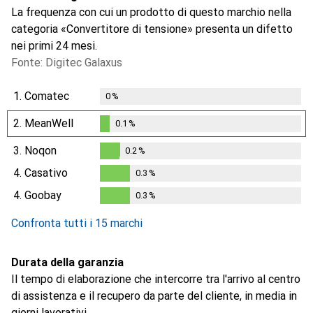
La frequenza con cui un prodotto di questo marchio nella
categoria «Convertitore di tensione» presenta un difetto
nei primi 24 mesi.
Fonte: Digitec Galaxus
1.
Comatec
0
%
2.
MeanWell
0.1
%
0.1
%
3.
Noqon
0.2
%
0.2
%
4.
Casativo
0.3
%
0.3
%
4.
Goobay
0.3
%
0.3
%
Confronta tutti i 15 marchi
Durata della garanzia
Il tempo di elaborazione che intercorre tra l'arrivo al centro
di assistenza e il recupero da parte del cliente, in media in
giorni lavorativi.