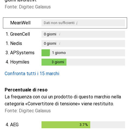
Fonte: Digitec Galaxus
i
MeanWell
Dati non sufficienti
1.
GreenCell
i
0
giorni
1.
Nedis
i
0
giorni
3.
APSystems
1
giorno
1
giorno
4.
Hoymiles
3
giorni
3
giorni
Confronta tutti i 15 marchi
Percentuale di reso
La frequenza con cui un prodotto di questo marchio nella
categoria «Convertitore di tensione» viene restituito.
Fonte: Digitec Galaxus
4.
AEG
3.7
%
3.7
%