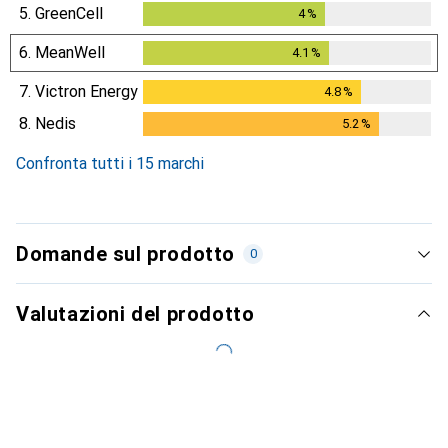
5.
GreenCell
4
%
4
%
6.
MeanWell
4.1
%
4.1
%
7.
Victron Energy
4.8
%
4.8
%
8.
Nedis
5.2
%
5.2
%
Confronta tutti i 15 marchi
Domande sul prodotto
0
Valutazioni del prodotto