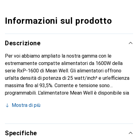
Informazioni sul prodotto
Descrizione
Per voi abbiamo ampliato la nostra gamma con le
estremamente compatte alimentatori da 1600W della
serie RxP-1600 di Mean Well. Gli alimentatori offrono
un'alta densità di potenza di 25 watt/inch³ e un'efficienza
massima fino al 93,5%. Corrente e tensione sono
programmabili. L'alimentatore Mean Well è disponibile sia
come prodotto stand-alone (RSP-1600) che come
Mostra di più
versione da inserire in un rack 19'' con profilo 1U e altezza
di 41 mm (RCP-1600). Come caricabatterie, porta il nome
RPB-1600, mentre come caricabatterie per montaggio in
rack è denominato RCB-1600. Attraverso l'interfaccia PM-
Specifiche
Bus è possibile, ad esempio, adattare esattamente le