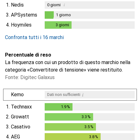
1.
Nedis
i
0
giorni
3.
APSystems
1
giorno
1
giorno
4.
Hoymiles
3
giorni
3
giorni
Confronta tutti i 16 marchi
Percentuale di reso
La frequenza con cui un prodotto di questo marchio nella
categoria «Convertitore di tensione» viene restituito.
Fonte: Digitec Galaxus
i
Kemo
Dati non sufficienti
1.
Technaxx
1.9
%
1.9
%
2.
Growatt
3.3
%
3.3
%
3.
Casativo
3.5
%
3.5
%
4.
AEG
3.8
%
3.8
%