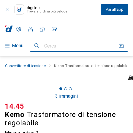
digitec
Vai all'app
Trova e ordina più veloce
Impostazioni
Conto cliente
Liste di confronto
Liste dei desideri
Carrello
Categoria Navigazione
Menu
Cerca
Convertitore di tensione
Kemo Trasformatore di tensione regolabile
3 immagini
CHF
14.45
Kemo
Trasformatore di tensione
regolabile
Minimo ordine
2