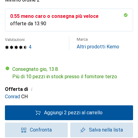
CHF
0.55
meno caro o consegna più veloce
offerte da
CHF
13.90
Marca
Valutazioni
Altri prodotti Kemo
4
Consegnato gio, 13.8.
Più di 10 pezzi in stock presso il fornitore terzo
i
Offerta di
Conrad
CH
Aggiungi 2 pezzi al carrello
Confronta
Salva nella lista