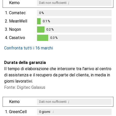
i
Kemo
Dati non sufficienti
1.
Comatec
0
%
2.
MeanWell
0.1
%
0.1
%
3.
Noqon
0.2
%
0.2
%
4.
Casativo
0.3
%
0.3
%
Confronta tutti i 16 marchi
Durata della garanzia
Il tempo di elaborazione che intercorre tra l'arrivo al centro
di assistenza e il recupero da parte del cliente, in media in
giorni lavorativi.
Fonte: Digitec Galaxus
i
Kemo
Dati non sufficienti
1.
GreenCell
i
0
giorni