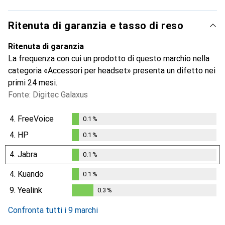
Ritenuta di garanzia e tasso di reso
Ritenuta di garanzia
La frequenza con cui un prodotto di questo marchio nella
categoria «Accessori per headset» presenta un difetto nei
primi 24 mesi.
Fonte: Digitec Galaxus
4.
FreeVoice
0.1
%
0.1
%
4.
HP
0.1
%
0.1
%
4.
Jabra
0.1
%
0.1
%
4.
Kuando
0.1
%
0.1
%
9.
Yealink
0.3
%
0.3
%
Confronta tutti i 9 marchi