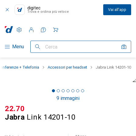
digitec
Vai all'app
Trova e ordina più veloce
Impostazioni
Conto cliente
Liste di confronto
Liste dei desideri
Carrello
Categoria Navigazione
Menu
Cerca
onferenze + Telefonia
Accessori per headset
Jabra Link 14201-10
9 immagini
CHF
22.70
Jabra
Link 14201-10