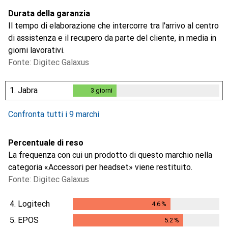
Durata della garanzia
Il tempo di elaborazione che intercorre tra l'arrivo al centro
di assistenza e il recupero da parte del cliente, in media in
giorni lavorativi.
Fonte: Digitec Galaxus
1.
Jabra
3
giorni
3
giorni
Confronta tutti i 9 marchi
Percentuale di reso
La frequenza con cui un prodotto di questo marchio nella
categoria «Accessori per headset» viene restituito.
Fonte: Digitec Galaxus
4.
Logitech
4.6
%
4.6
%
5.
EPOS
5.2
%
5.2
%