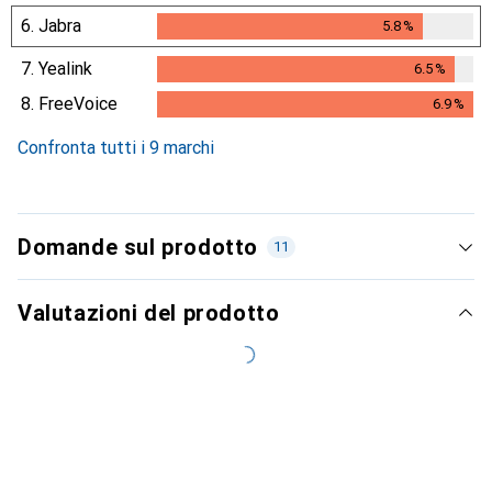
6.
Jabra
5.8
%
5.8
%
7.
Yealink
6.5
%
6.5
%
8.
FreeVoice
6.9
%
6.9
%
Confronta tutti i 9 marchi
Domande sul prodotto
11
Valutazioni del prodotto