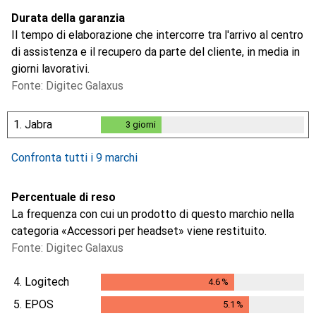
Durata della garanzia
Il tempo di elaborazione che intercorre tra l'arrivo al centro
di assistenza e il recupero da parte del cliente, in media in
giorni lavorativi.
Fonte: Digitec Galaxus
1.
Jabra
3
giorni
3
giorni
Confronta tutti i 9 marchi
Percentuale di reso
La frequenza con cui un prodotto di questo marchio nella
categoria «Accessori per headset» viene restituito.
Fonte: Digitec Galaxus
4.
Logitech
4.6
%
4.6
%
5.
EPOS
5.1
%
5.1
%