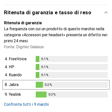
Ritenuta di garanzia e tasso di reso
Ritenuta di garanzia
La frequenza con cui un prodotto di questo marchio nella
categoria «Accessori per headset» presenta un difetto nei
primi 24 mesi.
Fonte: Digitec Galaxus
4.
FreeVoice
0.1
%
0.1
%
4.
HP
0.1
%
0.1
%
4.
Kuando
0.1
%
0.1
%
8.
Jabra
0.2
%
0.2
%
9.
Yealink
0.3
%
0.3
%
Confronta tutti i 9 marchi