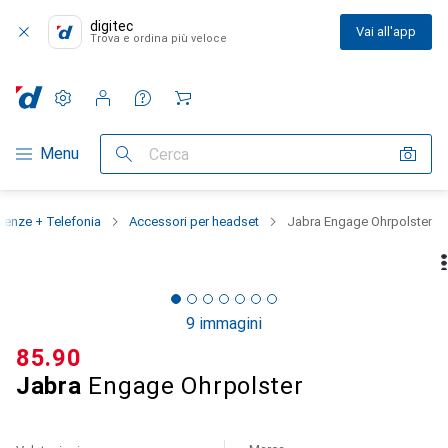
digitec
Vai all'app
Trova e ordina più veloce
Impostazioni
Conto cliente
Liste di confronto
Liste dei desideri
Carrello
Categoria Navigazione
Menu
Cerca
renze + Telefonia
Accessori per headset
Jabra Engage Ohrpolster
9 immagini
CHF
85.90
Jabra
Engage Ohrpolster