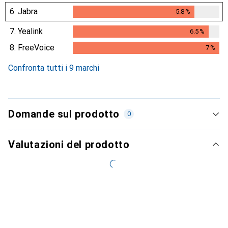
6.
Jabra
5.8
%
5.8
%
7.
Yealink
6.5
%
6.5
%
8.
FreeVoice
7
%
7
%
Confronta tutti i 9 marchi
Domande sul prodotto
0
Valutazioni del prodotto