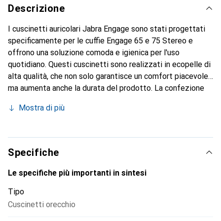
Descrizione
I cuscinetti auricolari Jabra Engage sono stati progettati
specificamente per le cuffie Engage 65 e 75 Stereo e
offrono una soluzione comoda e igienica per l'uso
quotidiano. Questi cuscinetti sono realizzati in ecopelle di
alta qualità, che non solo garantisce un comfort piacevole,
ma aumenta anche la durata del prodotto. La confezione
contiene un totale di cinque paia, in modo che gli utenti
Mostra di più
abbiano sempre a disposizione un paio fresco.
L'installazione semplice dei cuscinetti consente una rapida
sostituzione, il che è particolarmente vantaggioso in
ambienti frenetici. Il colore nero dei cuscinetti conferisce
Specifiche
un aspetto elegante e professionale, adatto alla maggior
parte dei modelli di cuffie. Questi cuscinetti non sono solo
Le specifiche più importanti in sintesi
funzionali, ma contribuiscono anche a migliorare
Tipo
l'esperienza sonora, offrendo una migliore isolamento
Cuscinetti orecchio
acustico.