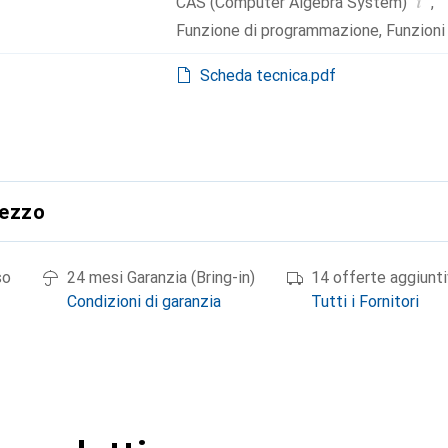
i
CAS (Computer Algebra System)
,
Funzione di programmazione
,
Funzioni
Scheda tecnica.pdf
rezzo
so
24 mesi Garanzia (Bring-in)
14 offerte aggiunt
Condizioni di garanzia
Tutti i Fornitori