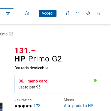
Impostazioni
Conto cliente
Liste di confronto
Liste dei desideri
Carrello
Accedi
rimo G2
CHF
131.–
HP
Primo G2
Batteria ricaricabile
CHF
36.–
meno caro
usato per
CHF
95.–
Marca
Valutazioni
Altri prodotti HP
172