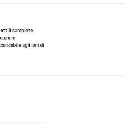
tattili complete.
icazioni
aricabile agli ioni di