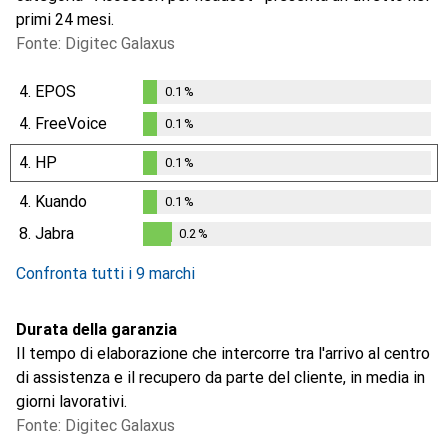
primi 24 mesi.
Fonte: Digitec Galaxus
4.
EPOS
0.1
%
0.1
%
4.
FreeVoice
0.1
%
0.1
%
4.
HP
0.1
%
0.1
%
4.
Kuando
0.1
%
0.1
%
8.
Jabra
0.2
%
0.2
%
Confronta tutti i 9 marchi
Durata della garanzia
Il tempo di elaborazione che intercorre tra l'arrivo al centro
di assistenza e il recupero da parte del cliente, in media in
giorni lavorativi.
Fonte: Digitec Galaxus