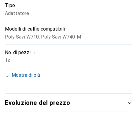
Tipo
essere distratti da ostacoli tecnici.
Adattatore
Modelli di cuffie compatibili
Poly Savi W710
,
Poly Savi W740-M
i
No. di pezzi
1x
Mostra di più
Evoluzione del prezzo