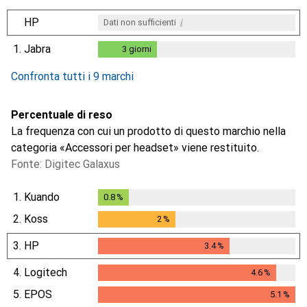
i
HP
Dati non sufficienti
1.
Jabra
3
giorni
3
giorni
i
i
i
Dati non sufficienti
Dati non sufficienti
Dati non sufficienti
Confronta tutti i 9 marchi
Percentuale di reso
La frequenza con cui un prodotto di questo marchio nella
categoria «Accessori per headset» viene restituito.
Fonte: Digitec Galaxus
1.
Kuando
0.8
%
0.8
%
2.
Koss
2
%
2
%
3.
HP
3.4
%
3.4
%
4.
Logitech
4.6
%
4.6
%
5.
EPOS
5.1
%