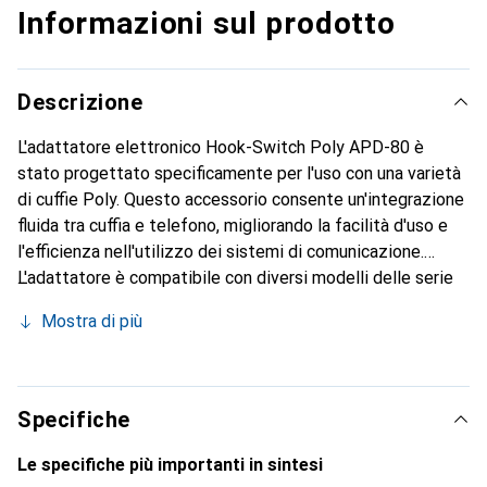
Informazioni sul prodotto
Descrizione
L'adattatore elettronico Hook-Switch Poly APD-80 è
stato progettato specificamente per l'uso con una varietà
di cuffie Poly. Questo accessorio consente un'integrazione
fluida tra cuffia e telefono, migliorando la facilità d'uso e
l'efficienza nell'utilizzo dei sistemi di comunicazione.
L'adattatore è compatibile con diversi modelli delle serie
Poly CS e Savi, rendendolo una soluzione versatile per
Mostra di più
ambienti professionali. Con un design compatto e
un'installazione semplice, l'APD-80 è ideale per gli utenti
che apprezzano flessibilità e funzionalità. L'adattatore
supporta una connessione affidabile e consente di
Specifiche
rispondere e terminare le chiamate senza dover rimuovere
la cuffia. Questo favorisce un modo di lavorare produttivo e
Le specifiche più importanti in sintesi
permette agli utenti di concentrarsi sui loro compiti senza