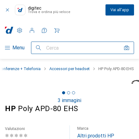
digitec
Vai all'app
Trova e ordina più veloce
Impostazioni
Conto cliente
Liste di confronto
Liste dei desideri
Carrello
Categoria Navigazione
Menu
Cerca
onferenze + Telefonia
Accessori per headset
HP Poly APD-80 EHS
3 immagini
HP
Poly APD-80 EHS
Marca
Valutazioni
Altri prodotti HP