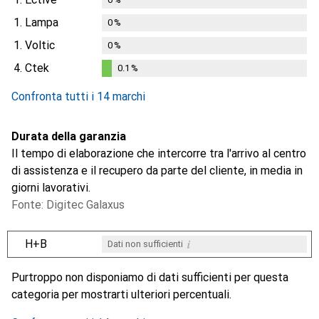
1.
Lampa
0
%
1.
Voltic
0
%
4.
Ctek
0.1
%
0.1
%
Confronta tutti i 14 marchi
Durata della garanzia
Il tempo di elaborazione che intercorre tra l'arrivo al centro
di assistenza e il recupero da parte del cliente, in media in
giorni lavorativi.
Fonte: Digitec Galaxus
i
H+B
Dati non sufficienti
i
i
i
i
Dati non sufficienti
Dati non sufficienti
Dati non sufficienti
Dati non sufficienti
Purtroppo non disponiamo di dati sufficienti per questa
categoria per mostrarti ulteriori percentuali.