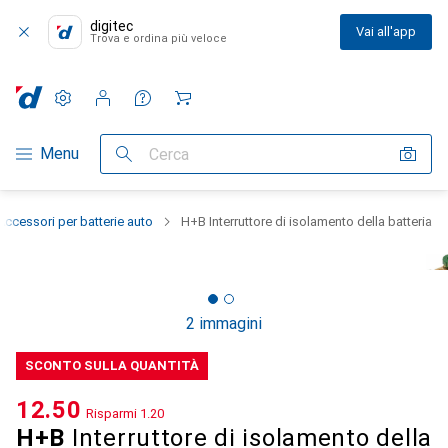
digitec
Vai all'app
Trova e ordina più veloce
Impostazioni
Conto cliente
Liste di confronto
Liste dei desideri
Carrello
Categoria Navigazione
Menu
Cerca
Accessori per batterie auto
H+B Interruttore di isolamento della batteria
2 immagini
SCONTO SULLA QUANTITÀ
CHF
12.50
Risparmi
CHF
1.20
H+B
Interruttore di isolamento della