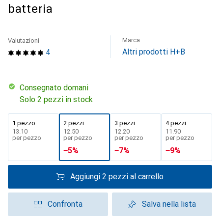
batteria
Marca
Valutazioni
Altri prodotti H+B
4
Consegnato domani
Solo 2 pezzi in stock
1 pezzo
2 pezzi
3 pezzi
4 pezzi
CHF
13.10
CHF
12.50
CHF
12.20
CHF
11.90
per pezzo
per pezzo
per pezzo
per pezzo
−
5
%
−
7
%
−
9
%
Aggiungi 2 pezzi al carrello
Confronta
Salva nella lista