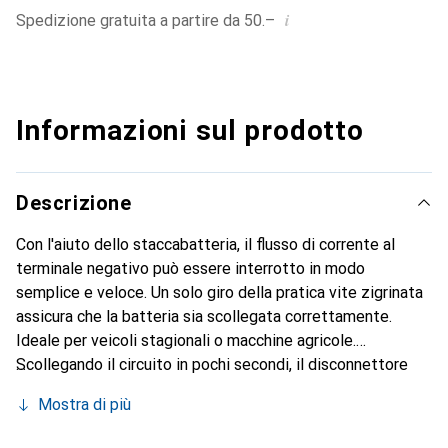
i
Spedizione gratuita a partire da 50.–
Informazioni sul prodotto
Descrizione
Con l'aiuto dello staccabatteria, il flusso di corrente al
terminale negativo può essere interrotto in modo
semplice e veloce. Un solo giro della pratica vite zigrinata
assicura che la batteria sia scollegata correttamente.
Ideale per veicoli stagionali o macchine agricole.
Scollegando il circuito in pochi secondi, il disconnettore
impedisce lo scaricamento indesiderato della batteria e
Mostra di più
può essere utilizzato anche come antifurto. Per
l'installazione, il morsetto standard precedentemente