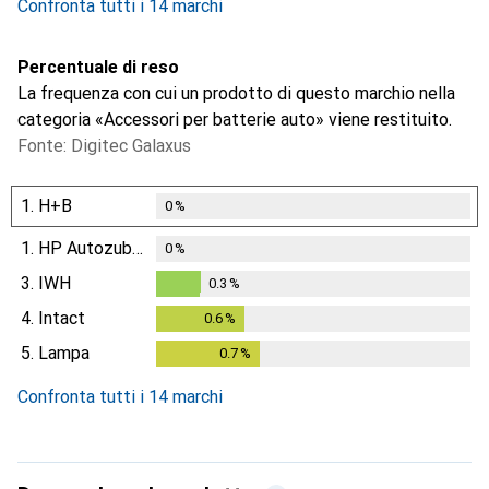
Confronta tutti i 14 marchi
Percentuale di reso
La frequenza con cui un prodotto di questo marchio nella
categoria «Accessori per batterie auto» viene restituito.
Fonte: Digitec Galaxus
1.
H+B
0
%
1.
HP Autozubehör
0
%
3.
IWH
0.3
%
0.3
%
4.
Intact
0.6
%
0.6
%
5.
Lampa
0.7
%
0.7
%
Confronta tutti i 14 marchi