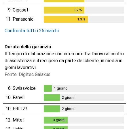
9.
Gigaset
1.2
%
1.2
%
11.
Panasonic
1.3
%
1.3
%
Confronta tutti i 25 marchi
Durata della garanzia
Il tempo di elaborazione che intercorre tra l'arrivo al centro
di assistenza e il recupero da parte del cliente, in media in
giorni lavorativi.
Fonte: Digitec Galaxus
6.
Swissvoice
1
giorno
1
giorno
10.
Fanvil
2
giorni
2
giorni
10.
FRITZ!
2
giorni
2
giorni
12.
Mitel
3
giorni
3
giorni