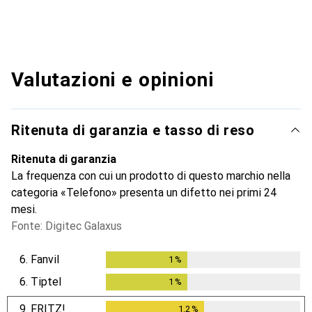
Valutazioni e opinioni
Ritenuta di garanzia e tasso di reso
Ritenuta di garanzia
La frequenza con cui un prodotto di questo marchio nella
categoria «Telefono» presenta un difetto nei primi 24
mesi.
Fonte: Digitec Galaxus
6.
Fanvil
1
%
1
%
6.
Tiptel
1
%
1
%
9.
FRITZ!
1.2
%
1.2
%