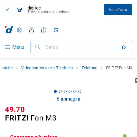
digitec
Vai all'app
Trova e ordina più veloce
Impostazioni
Conto cliente
Liste di confronto
Liste dei desideri
Carrello
Categoria Navigazione
Menu
Cerca
iferiche
Videoconferenze + Telefonia
Telefono
FRITZ! Fon M3
6 immagini
CHF
49.70
FRITZ!
Fon M3