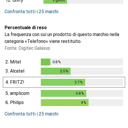
12.
Unify
3
giorni
3
giorni
Confronta tutti i 25 marchi
Percentuale di reso
La frequenza con cui un prodotto di questo marchio nella
categoria «Telefono» viene restituito.
Fonte: Digitec Galaxus
2.
Mitel
0.8
%
0.8
%
3.
Alcatel
2.5
%
2.5
%
4.
FRITZ!
3.7
%
3.7
%
5.
amplicom
3.8
%
3.8
%
6.
Philips
4
%
4
%
Confronta tutti i 25 marchi