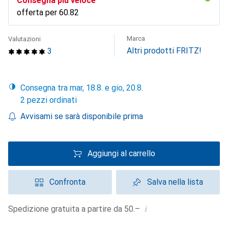
Consegna più veloce
offerta per
CHF
60.82
Marca
Valutazioni
Altri prodotti FRITZ!
3
Consegna tra mar, 18.8. e gio, 20.8.
2 pezzi ordinati
Avvisami se sarà disponibile prima
Aggiungi al carrello
Confronta
Salva nella lista
i
Spedizione gratuita a partire da 50.–