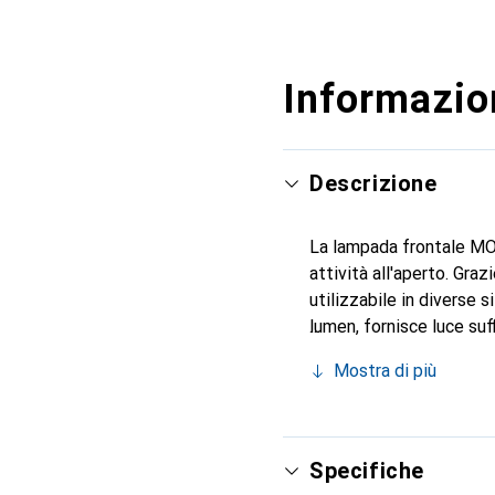
Informazion
Descrizione
La lampada frontale MON
attività all'aperto. Graz
utilizzabile in diverse 
lumen, fornisce luce suf
dotata di un singolo LED
Mostra di più
dispositivo è disponibil
frontale MONOCEREOS è r
per le attività all'apert
un'efficiente prestazion
Specifiche
soluzione di illuminazio