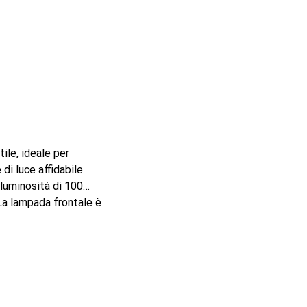
le, ideale per
 di luce affidabile
 luminosità di 100
 La lampada frontale è
lità chiare. Il
lore Black. La lampada
 compagno affidabile
 utilizzo e
a LED garantisce una