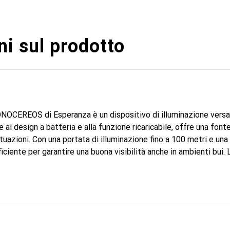
i sul prodotto
OCEREOS di Esperanza è un dispositivo di illuminazione versati
ie al design a batteria e alla funzione ricaricabile, offre una fonte
situazioni. Con una portata di illuminazione fino a 100 metri e una
ficiente per garantire una buona visibilità anche in ambienti bui.
 che emette una luce bianca, assicurando così condizioni di visibi
e nei colori nero e giallo, con la specifica denominazione del co
obusta e progettata per l'uso in vari ambienti, rendendola un
o. È adatta sia per uso professionale che privato e offre un facile
e luminosa. La combinazione di batteria ricaricabile e tecnologi
ne sostenibile e potente.