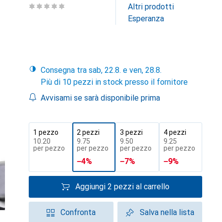
Altri prodotti
Esperanza
Consegna tra sab, 22.8. e ven, 28.8.
Più di 10 pezzi in stock presso il fornitore
Avvisami se sarà disponibile prima
1 pezzo
2 pezzi
3 pezzi
4 pezzi
CHF
10.20
CHF
9.75
CHF
9.50
CHF
9.25
per pezzo
per pezzo
per pezzo
per pezzo
−
4
%
−
7
%
−
9
%
Aggiungi 2 pezzi al carrello
Confronta
Salva nella lista