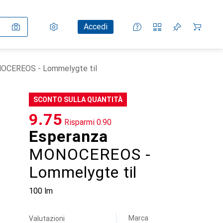
Impostazioni
Conto cliente
Liste di confronto
Liste dei desideri
Carrello
Accedi
OCEREOS - Lommelygte til
SCONTO SULLA QUANTITÀ
CHF
9.75
Risparmi
CHF
0.90
Esperanza
MONOCEREOS -
Lommelygte til
100 lm
Marca
Valutazioni