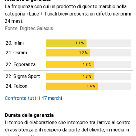
La frequenza con cui un prodotto di questo marchio nella
categoria «Luce + Fanali bici» presenta un difetto nei primi
24 mesi.
Fonte: Digitec Galaxus
20.
Infini
1.1
%
1.1
%
21.
Osram
1.2
%
1.2
%
22.
Esperanza
1.3
%
1.3
%
22.
Sigma Sport
1.3
%
1.3
%
24.
Falcon
1.4
%
1.4
%
Confronta tutti i 47 marchi
Durata della garanzia
Il tempo di elaborazione che intercorre tra l'arrivo al centro
di assistenza e il recupero da parte del cliente, in media in