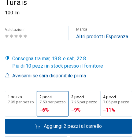
Turais
100 lm
Marca
Valutazioni
Altri prodotti Esperanza
Consegna tra mar, 18.8. e sab, 22.8.
Più di 10 pezzi in stock presso il fornitore
Avvisami se sarà disponibile prima
1 pezzo
2 pezzi
3 pezzi
4 pezzi
CHF
7.95
per pezzo
CHF
7.50
per pezzo
CHF
7.25
per pezzo
CHF
7.05
per pezzo
−
6
%
−
9
%
−
11
%
Aggiungi 2 pezzi al carrello