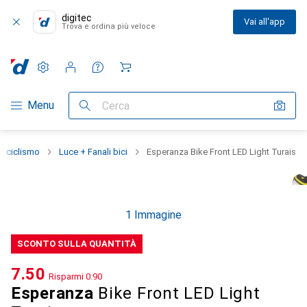
digitec
Vai all'app
Trova e ordina più veloce
Impostazioni
Conto cliente
Liste di confronto
Liste dei desideri
Carrello
Categoria Navigazione
Menu
Cerca
i ciclismo
Luce + Fanali bici
Esperanza Bike Front LED Light Turais
1 Immagine
SCONTO SULLA QUANTITÀ
CHF
7.50
Risparmi
CHF
0.90
Esperanza
Bike Front LED Light