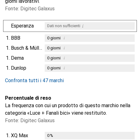
giorni lavorativi.
Fonte: Digitec Galaxus
i
Esperanza
Dati non sufficienti
1.
BBB
i
0
giorni
1.
Busch & Müller
i
0
giorni
1.
Dema
i
0
giorni
1.
Dunlop
i
0
giorni
Confronta tutti i 47 marchi
Percentuale di reso
La frequenza con cui un prodotto di questo marchio nella
categoria «Luce + Fanali bici» viene restituito.
Fonte: Digitec Galaxus
1.
XQ Max
0
%