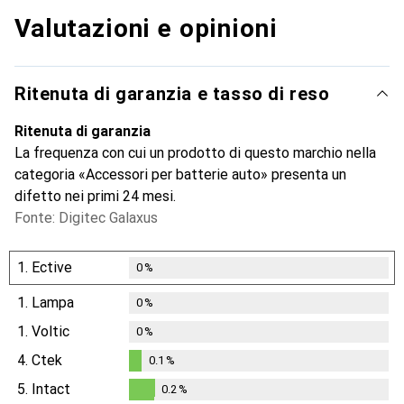
Valutazioni e opinioni
Ritenuta di garanzia e tasso di reso
Ritenuta di garanzia
La frequenza con cui un prodotto di questo marchio nella
categoria «Accessori per batterie auto» presenta un
difetto nei primi 24 mesi.
Fonte: Digitec Galaxus
1.
Ective
0
%
1.
Lampa
0
%
1.
Voltic
0
%
4.
Ctek
0.1
%
0.1
%
5.
Intact
0.2
%