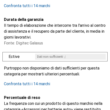
0.2
%
Confronta tutti i 14 marchi
Durata della garanzia
Il tempo di elaborazione che intercorre tra l'arrivo al centro
di assistenza e il recupero da parte del cliente, in media in
giorni lavorativi.
Fonte: Digitec Galaxus
i
Ective
Dati non sufficienti
i
i
i
i
Dati non sufficienti
Dati non sufficienti
Dati non sufficienti
Dati non sufficienti
Purtroppo non disponiamo di dati sufficienti per questa
categoria per mostrarti ulteriori percentuali.
Confronta tutti i 14 marchi
Percentuale di reso
La frequenza con cui un prodotto di questo marchio nella
categoria «Accessori per batterie auto» viene restituito.