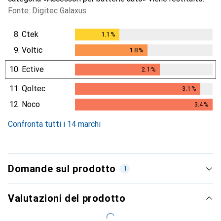
Fonte: Digitec Galaxus
8.
Ctek
1.1
%
1.1
%
9.
Voltic
1.8
%
1.8
%
10.
Ective
2.1
%
2.1
%
11.
Qoltec
3.1
%
3.1
%
12.
Noco
3.4
%
3.4
%
Confronta tutti i 14 marchi
Domande sul prodotto
1
Valutazioni del prodotto