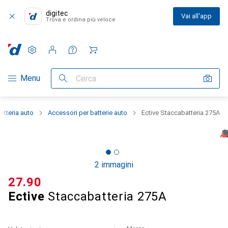
digitec
Vai all'app
Trova e ordina più veloce
Impostazioni
Conto cliente
Liste di confronto
Liste dei desideri
Carrello
Categoria Navigazione
Menu
Cerca
atteria auto
Accessori per batterie auto
Ective Staccabatteria 275A
2 immagini
CHF
27.90
Ective
Staccabatteria 275A