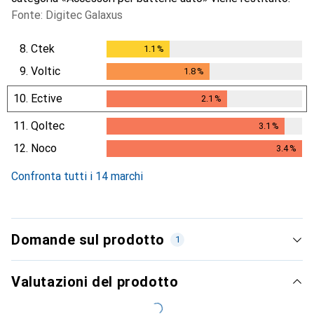
Fonte: Digitec Galaxus
8.
Ctek
1.1
%
1.1
%
9.
Voltic
1.8
%
1.8
%
10.
Ective
2.1
%
2.1
%
11.
Qoltec
3.1
%
3.1
%
12.
Noco
3.4
%
3.4
%
Confronta tutti i 14 marchi
Domande sul prodotto
1
Valutazioni del prodotto