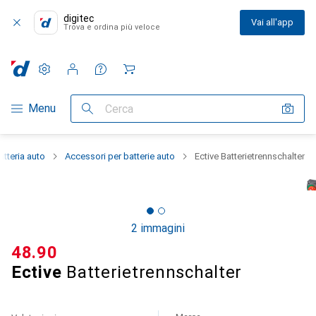
digitec
Vai all'app
Trova e ordina più veloce
Impostazioni
Conto cliente
Liste di confronto
Liste dei desideri
Carrello
Categoria Navigazione
Menu
Cerca
tteria auto
Accessori per batterie auto
Ective Batterietrennschalter
2 immagini
CHF
48.90
Ective
Batterietrennschalter