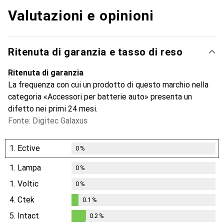
Valutazioni e opinioni
Ritenuta di garanzia e tasso di reso
Ritenuta di garanzia
La frequenza con cui un prodotto di questo marchio nella
categoria «Accessori per batterie auto» presenta un
difetto nei primi 24 mesi.
Fonte: Digitec Galaxus
1.
Ective
0
%
1.
Lampa
0
%
1.
Voltic
0
%
4.
Ctek
0.1
%
0.1
%
5.
Intact
0.2
%