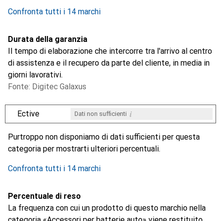
0.2
%
Confronta tutti i 14 marchi
Durata della garanzia
Il tempo di elaborazione che intercorre tra l'arrivo al centro
di assistenza e il recupero da parte del cliente, in media in
giorni lavorativi.
Fonte: Digitec Galaxus
i
Ective
Dati non sufficienti
i
i
i
i
Dati non sufficienti
Dati non sufficienti
Dati non sufficienti
Dati non sufficienti
Purtroppo non disponiamo di dati sufficienti per questa
categoria per mostrarti ulteriori percentuali.
Confronta tutti i 14 marchi
Percentuale di reso
La frequenza con cui un prodotto di questo marchio nella
categoria «Accessori per batterie auto» viene restituito.